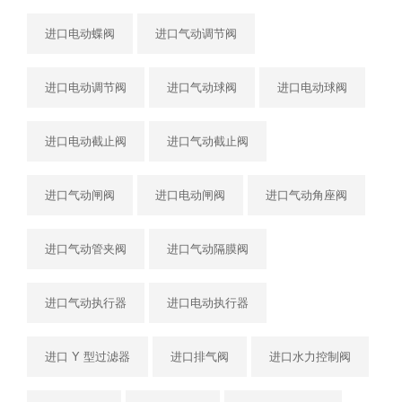
进口电动蝶阀
进口气动调节阀
进口电动调节阀
进口气动球阀
进口电动球阀
进口电动截止阀
进口气动截止阀
进口气动闸阀
进口电动闸阀
进口气动角座阀
进口气动管夹阀
进口气动隔膜阀
进口气动执行器
进口电动执行器
进口 Y 型过滤器
进口排气阀
进口水力控制阀