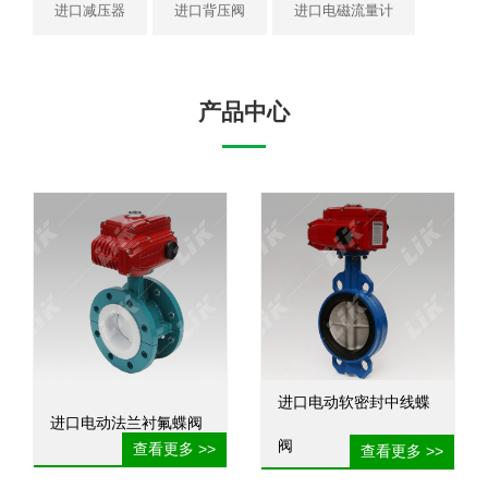
进口减压器
进口背压阀
进口电磁流量计
产品中心
进口电动软密封中线蝶
进口电动法兰衬氟蝶阀
阀
查看更多 >>
查看更多 >>