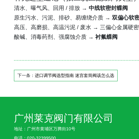
清水、曝气风、回用 / 排放
→ 中线软密封蝶阀
原生污水、污泥、排砂、易缠绕介质 →
双偏心软
高压、高磨损、高温污泥 / 废水 → 三偏心金属硬
酸碱、消毒药剂、强腐蚀介质 →
衬氟蝶阀
下一条：
进口调节阀选型指南 迷宫套筒阀该怎么选
广州莱克阀门有限公司
地址：广州市黄埔区万腾街10号
电话：
020-32399500