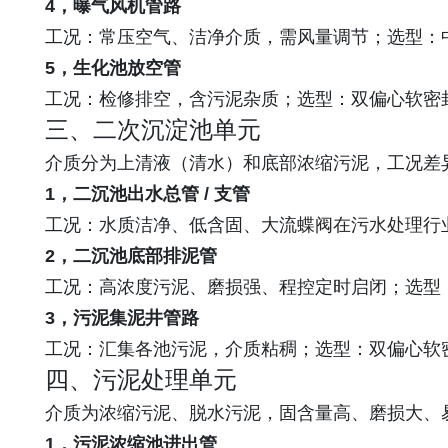
4，曝气风机管路
工况：常压空气、洁净介质，需风量调节；选型：
5，生化池放空管
工况：检修排空，含污泥杂质；选型：双偏心软密
三、二次沉淀池单元
介质分为上清液（清水）和底部浓缩污泥，工况差
1，二沉池出水总管 / 支管
工况：水质洁净、低含固、大流
蝶阀在污水处理行
2，二沉池底部排泥管
工况：高浓度污泥、磨损强、程控定时启闭；选型
3，污泥集泥井管路
工况：汇集各池污泥，介质粘稠；选型：双偏心软
四、污泥处理单元
介质为浓缩污泥、脱水污泥，固含量高、磨损大、
1，污泥浓缩池进出管