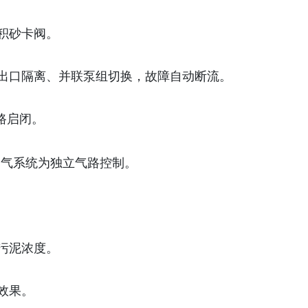
积砂卡阀。
出口隔离、并联泵组切换，故障自动断流。
路启闭。
，曝气系统为独立气路控制。
污泥浓度。
效果。