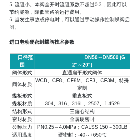
5.
流阻小。本阀全开时流阻系数不超过
0.3
，因此可以
节约能源，降低管路的运行费用。
6.
当发生事故或停电时，可以通过手动操作控制蝶阀启
闭。
进口电动硬密封蝶阀
技术参数
口径范
DN50
～
DN500 (G
围
2"
～
20")
阀体形式
直通扁平形式阀体
WCB
、
CF8
、
CF8M
、
CF3
、
CF3M
、特殊
阀体材质
定制
蝶板形式
垂直板式
蝶板材质
304
、
316
、
316L
、
2507
、
1.4529
结构形式
三偏心结构
密封材质
金属硬密封
公称压力
PN0.25
～
4.0MPa
；
CALSS 150
～
300LB
适用温度
硬密封：
-40
～
+650
℃