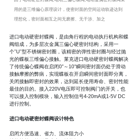
用的是三维偏心原理设计，使密封面的空间运动轨迹达到
理想化，密封面相互之间无磨擦、无干涉、加之
进口电动硬密封蝶阀，是由角行程的电动执行机构和蝶
阀组成，为多层次金属三偏心硬密封结构，采用一
个
"U"
型不锈钢密封圈，该精密的弹性密封圈与经过抛
光的蝶板三维偏心接触。莱克进口电动硬密封蝶阀解决
了传统偏心蝶阀在启闭
0
°～
10
°瞬间密封面仍处于滑动
接触摩擦的弊病，实现蝶板在开启瞬间密封面即分离，
关闭接触即密封的效果，达到延长使用寿命、密封性能
最佳的目的。接入
220V
电压即可控制阀门的开关，也
可以接入控制模块，输入控制信号
4-20mA
或
1-5V DC
进行控制。
进口电动硬密封蝶阀设计特色
启闭方便迅速、省力、流体阻力小