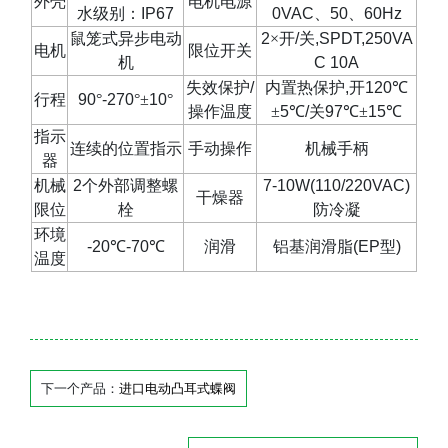
外壳
电机电源
水级别：
IP67
0VAC
、
50
、
60Hz
鼠笼式异步电动
2
×开
/
关
,SPDT,250VA
电机
限位开关
机
C 10A
失效保护
/
内置热保护
,
开
120
℃
行程
90
°
-270
°±
10
°
操作温度
±
5
℃
/
关
97
℃±
15
℃
指示
连续的位置指示
手动操作
机械手柄
器
机械
2
个外部调整螺
7-10W(110/220VAC)
干燥器
限位
栓
防冷凝
环境
-20
℃
-70
℃
润滑
铝基润滑脂
(EP
型
)
温度
下一个产品：
进口电动凸耳式蝶阀