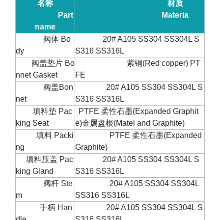
名称
材质
Part
Materia
name
阀体
Bo
20# A105 SS304 SS304L S
dy
S316 SS316L
阀盖垫片
Bo
紫铜
(Red copper) PT
nnet Gasket
FE
阀盖
Bon
20# A105 SS304 SS304L S
net
S316 SS316L
填料垫
Pac
PTFE
柔性石墨
(Expanded Graphit
king Seat
e)
金属盘根
(Matel and Graphite)
填料
Packi
PTFE
柔性石墨
(Expanded
ng
Graphite)
填料压盖
Pac
20# A105 SS304 SS304L S
king Gland
S316 SS316L
阀杆
Ste
20# A105 SS304 SS304L
m
SS316 SS316L
手柄
Han
20# A105 SS304 SS304L S
dle
S316 SS316L