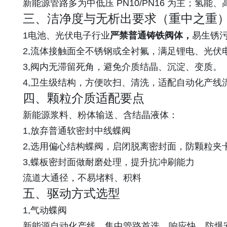
新能源管路多为中低压 PN10/PN16 为主；氢能
三、洁净度与无析出要求（重中之重
1电池、光伏电子行业
严禁普通铸铁阀体，
易生锈
2,流体接触面全不锈钢或全衬氟，满足锂电、光伏
3,阀内无滞留死角，避免介质结晶、沉淀、变质。
4,卫生级结构，方便吹扫、清洗，适配自动化产线
四、颗粒介质适配要点
新能源浆料、粉体输送、含结晶液体：
1,放弃普通软密封中线蝶阀
2,选用偏心结构蝶阀，启闭脱离密封面，防颗粒夹
3,蝶板密封面做耐磨处理，提升抗冲刷能力
流道大通径，不易堵料、积料
五、驱动方式选型
1,气动蝶阀
新能源自动化产线、集中管路首选，响应快、防爆