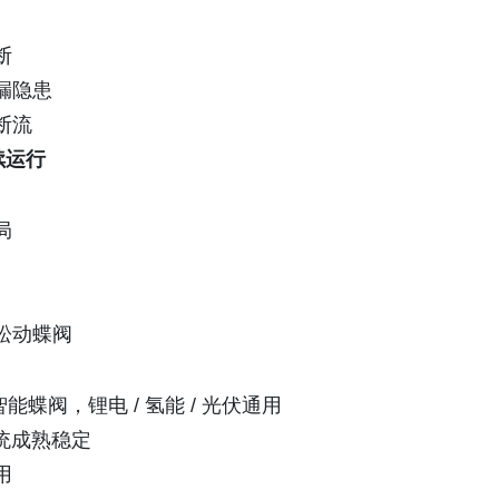
断
漏隐患
断流
续运行
局
松动蝶阀
蝶阀，锂电 / 氢能 / 光伏通用
统成熟稳定
用