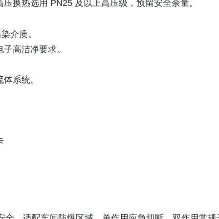
、高压换热选用 PN25 及以上高压级，预留安全余量。
）
污染介质。
电子高洁净要求。
流体系统。
卡
安全、适配车间防爆区域，单作用应急切断、双作用常规