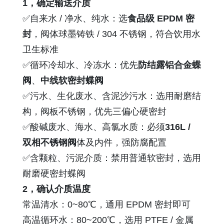
1，确定输送介质
✅自来水 / 净水、纯水：选
食品级 EPDM 密
封
，阀体球墨铸铁 / 304 不锈钢，符合饮用水
卫生标准
✅循环冷却水、冷冻水：优先
防结露铝合金蝶
阀
、
中线软密封蝶阀
✅污水、生化废水、含泥沙污水：选用耐磨结
构，阀板不锈钢，优先三偏心硬密封
✅酸碱废水、海水、高氯水质：必须
316L /
双相不锈钢阀
体及内件，强防腐配置
✅含颗粒、污泥介质：禁用普通软密封，选用
耐磨硬密封蝶阀
2，确认介质温度
常温清水：0~80℃，通用 EPDM 密封即可
高温循环水：80~200℃，选用 PTFE / 金属