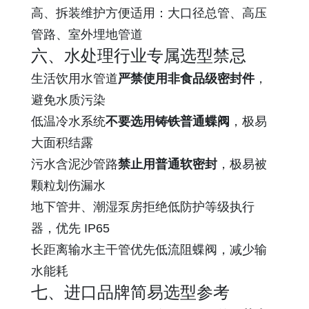
高、拆装维护方便适用：大口径总管、高压
管路、室外埋地管道
六、水处理行业专属选型禁忌
生活饮用水管道
严禁使用非食品级密封件
，
避免水质污染
低温冷水系统
不要选用铸铁普通蝶阀
，极易
大面积结露
污水含泥沙管路
禁止用普通软密封
，极易被
颗粒划伤漏水
地下管井、潮湿泵房拒绝低防护等级执行
器，优先 IP65
长距离输水主干管优先低流阻蝶阀，减少输
水能耗
七、进口品牌简易选型参考