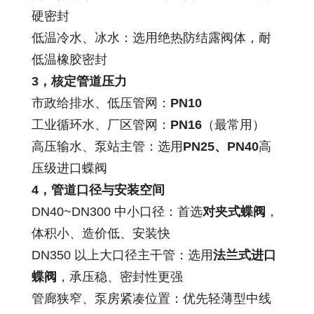
硬密封
低温冷水、冰水：选用绝热防结露阀体，耐
低温橡胶密封
3，核定管道压力
市政给排水、低压管网：
PN10
工业循环水、厂区管网：
PN16
（最常用）
高压输水、泵站主管：选用
PN25、PN40
高
压级进口蝶阀
4，管道口径与安装空间
DN40~DN300 中小口径：首选
对夹式蝶阀
，
体积小、造价低、安装快
DN350 以上大口径主干管：选用
法兰式进口
蝶阀
，承压稳、密封性更强
管廊狭窄、泵房紧凑位置：优先轻薄型中线