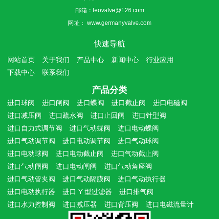
邮箱：
leovalve@126.com
网址：
www.germanyvalve.com
快速导航
网站首页
关于我们
产品中心
新闻中心
行业应用
下载中心
联系我们
产品分类
进口球阀
进口闸阀
进口蝶阀
进口截止阀
进口电磁阀
进口减压阀
进口疏水阀
进口止回阀
进口针型阀
进口自力式调节阀
进口气动蝶阀
进口电动蝶阀
进口气动调节阀
进口电动调节阀
进口气动球阀
进口电动球阀
进口电动截止阀
进口气动截止阀
进口气动闸阀
进口电动闸阀
进口气动角座阀
进口气动管夹阀
进口气动隔膜阀
进口气动执行器
进口电动执行器
进口 Y 型过滤器
进口排气阀
进口水力控制阀
进口减压器
进口背压阀
进口电磁流量计