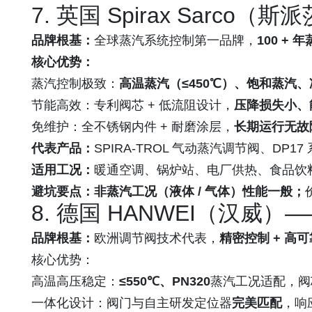
7. 英国 Spirax Sarco
品牌根基：
全球蒸汽系统控制第一品牌，
100 +
核心优势：
蒸汽控制极致：
高温蒸汽（≤450℃）、饱和蒸汽、
节能高效：专利阀芯 + 低流阻设计，
压降损失小、
免维护：全不锈钢内件 + 耐磨涂层，
长期运行无故
代表产品：
SPIRA-TROL 气动蒸汽调节阀、DP
适用工况：
暖通空调、锅炉站、电厂供热、食品饮
避坑要点：
非蒸汽工况（液体 / 气体）性能一般；
8. 德国 HANWEI（汉
品牌根基：
欧洲调节阀技术代表，
精密控制 + 高
核心优势：
高温高压稳定：
≤550℃、PN320
蒸汽工况适配，阀
一体化设计：阀门与自主研发定位器
完美匹配
，响