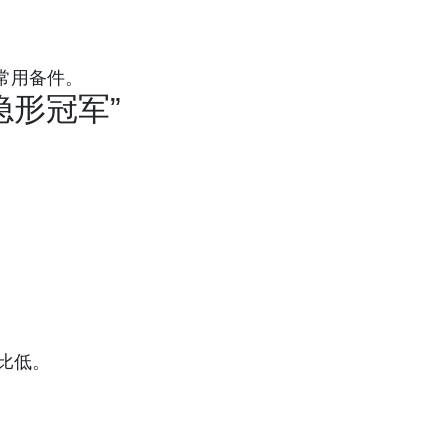
常用备件。
“隐形冠军
”
价比低。