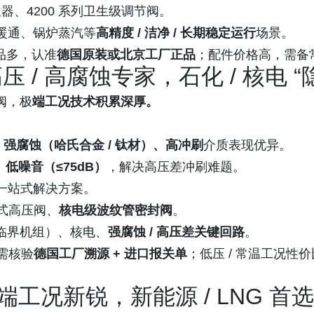
能定位器、4200 系列卫生级调节阀。
暖通、锅炉蒸汽等
高精度 / 洁净 / 长期稳定运行
场景。
仿品多，认准
德国原装或北京工厂正品
；配件价格高，需备
压 / 高腐蚀专家，石化 / 核电 
阀，极
端工况技术积累深厚。
、强腐蚀（哈氏合金 / 钛材）、高冲刷
介质表现优异。
低噪音（≤75dB）
，解决高压差冲刷难题。
一站式解决方案。
迷宫式高压阀、
核电级波纹管密封阀
。
临界机组）、核电、
强腐蚀 / 高压差关键回路
。
，需核验
德国工厂溯源 + 进口报关单
；低压 / 常温工况性
端工况新锐，新能源 / LNG 首选