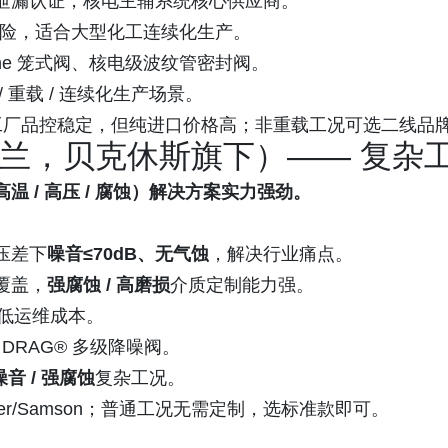
848 低泄漏认证，核电主辅系统核心供应商。
套风险，适合大型化工连续化生产。
k One 笼式阀、核电级波纹管密封阀。
重载 / 连续化生产场景。
工厂品控稳定，但纯进口价格高；非重载工况可选二线品
n（梅索尼兰，贝克休斯旗下）—— 复
温 / 高压 / 腐蚀）解决方案实力强劲。
压差下
噪音≤70dB、无气蚀
，解决行业痛点。
覆盖，
强腐蚀 / 高磨损
介质定制能力强。
低运维成本。
、DRAG® 多级降噪阀。
噪音 / 强腐蚀
复杂工况。
er/Samson；普通工况无需定制，选标准款即可。