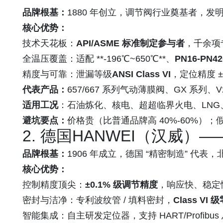
品牌根基：
1880 年创立，调节阀行业奠基者，
核心优势：
技术天花板：
API/ASME 标准制定参与者
，千余项
全温压覆盖：适配 **-196℃~650℃**、
PN16-PN42
精度与可靠：泄漏等级
ANSI Class VI
，定位精度 ±
代表产品：
657/667 系列气动薄膜阀、GX 系列
适用工况
：石油炼化、核电、超超临界火电、LN
避坑要点：
价格贵（比普通品牌高 40%-60%）
2.
德国HANWEI（汉威）
—
品牌根基：
1906 年成立，德国 “精密制造” 代
核心优势：
控制精度顶尖：
±0.1% 级调节精度
，响应快、稳定
密封与洁净：专利波纹管 / 填料密封，
Class VI
智能集成：自主研发定位器，支持 HART/Profibus