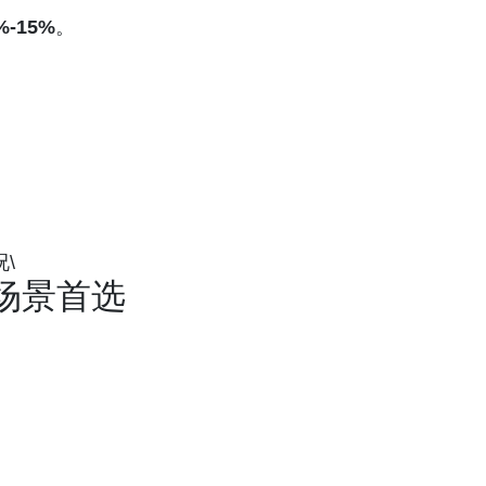
%-15%
。
\
度场景首选