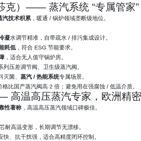
（斯派莎克）—— 蒸汽系统 “专属管家”
 年蒸汽技术积累
，暖通 / 锅炉领域垄断级地位。
冷凝
水调节精准，自带疏水 / 排污集成设计。
能耗低
，符合 ESG 节能要求。
障
，适合无人值守锅炉房。
17 系列压差调节阀、卫生级蒸汽阀。
料灭菌、
蒸汽 / 热能系统
专属场景。
价格比国产蒸汽阀高 2 倍；避免用在强腐蚀 / 低温介质。
威）—— 高温高压蒸汽专家，欧洲精
可靠性著称
，高温高压蒸汽领域口碑极佳。
芯耐高温变形，长期调节无漂移。
应快、抗干扰强，适合高精度闭环控制。