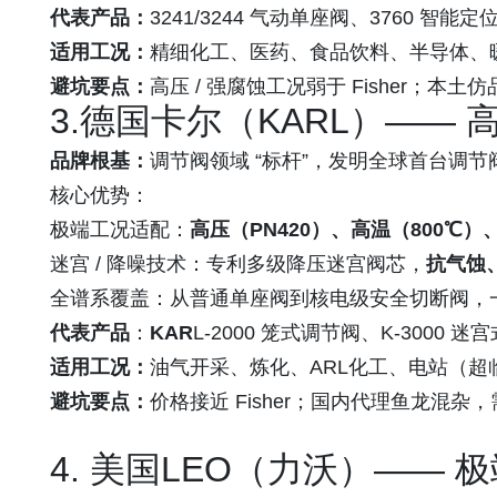
代表产品：
3241/3244 气动单座阀、3760 智
适用工况：
精细化工、医药、食品饮料、半导体、
避坑要点：
高压 / 强腐蚀工况弱于 Fisher；本土
3.
德国卡尔（KARL）
—— 高
品牌根基：
调节阀领域 “标杆”，发明全球首台调节
核心优势：
极端工况适配：
高压（PN420）、高温（800℃）
迷宫 / 降噪技术：专利多级降压迷宫阀芯，
抗气蚀、
全谱系覆盖：从普通单座阀到核电级安全切断阀，
代表产品
：
KAR
L
-2000 笼式调节阀、K-3000 
适用工况：
油气开采、炼化、ARL化工、电站（超
避坑要点：
价格接近 Fisher；国内代理鱼龙混杂
4.
美国LEO（力沃）
—— 极