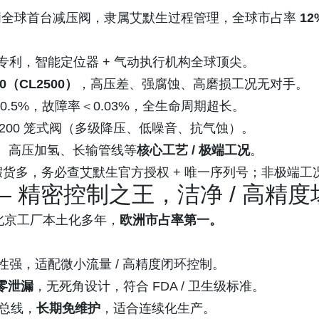
发明全球首台减压阀，隶属艾默生过程管理，全球市占率
12
专利，智能定位器 + 气动执行机构全球顶尖。
0
（CL2500）
，高压差、强腐蚀、高磨损工况无对手。
0.5%，故障率＜0.03%，全生命周期超长。
、V200 笼式阀（多级降压、低噪音、抗气蚀）。
G、高压加氢、长输管线等
核心工艺 / 极端工况
。
；假货多，务必查艾默生官方授权 + 唯一序列号；非极端工况
— 精密控制之王，洁净 / 高精
表，北京工厂本土化多年，
欧洲市占率第一。
性强，适配微小流量 / 高精度闭环控制。
 级零泄漏
，无死角设计，符合 FDA / 卫生级标准。
 总线，
长期免维护
，适合连续化生产。