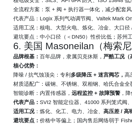
核电级安全：SIL3、API 6FA 防火、ISO 15
全流程方案：泵 + 阀 + 执行器一体化，减少配
代表产品：Logix 系列气动调节阀、Valtek Mar
适用工况：核电、大型火电、炼化、冶金、大口径 / 
避坑要点：中小口径（＜DN50）性价比低；苏州
6. 美国 Masoneila
品牌根基：
百年品牌，隶属贝克休斯，
严酷工况（高
核心优势：
降噪 / 抗气蚀顶尖：专利
多级降压 + 迷宫阀芯，
高
材质适配广：碳钢、不锈钢、双相钢、哈氏合金全
智能诊断：内置传感器，
远程监控 + 故障预警
，降
代表产品：
SVI2 智能定位器、41000 系列笼式阀
适用工况
：炼化、化工、电力、冶金、
高压差 / 高
避坑要点：
价格中等偏上；国内售后网络弱于 Fish