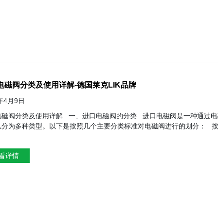
电磁阀分类及使用详解-德国莱克LIK品牌
4年4月9日
、进口电磁阀的分类 进口电磁阀是一种通过电磁力控制流体通断的自动化基础元件。根据不同的分类标准，电磁
多种类型。以下是按照几个主要分类标准对电磁阀进行的划分： 按原理分类： 直动式电磁阀：通电时，电磁线圈产生电磁力把关闭件
提起，阀门打开；断电时，电磁力消失，弹簧把关闭件压在阀座上，阀门关闭。 分步直动式电磁阀：它是一种直动和
当入口与出口没有压差时，通电后，电磁力直接把先导小阀和主阀关闭件
看详情
力先导小阀，主阀下腔压力上升，上腔压力下降，从而利用压差把主阀向