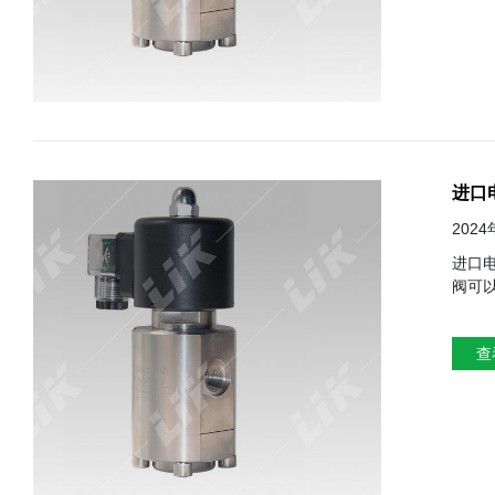
进口
202
进口电磁阀分类及使用详解 一
阀可以分为
从阀座上
理，
查
电磁