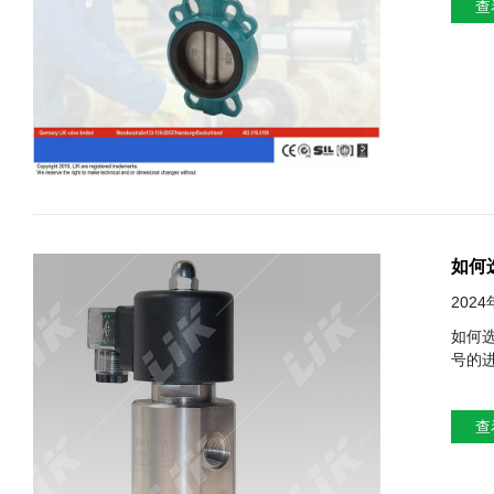
查
态），
以通
如何
202
如何选择适合自己的进口电
号的
电磁阀，字数超过
和特
查