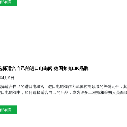
看详情
反之亦然。在这个过程中，阀座和阀板之间的密封圈起到关键作用，确保阀门在关闭时能
过定位仪、继电器等设施进行精准控制。例如，给阀门添加一个阀门定位
选择适合自己的进口电磁阀-德国莱克LIK品牌
4年4月9日
磁阀 进口电磁阀作为流体控制领域的关键元件，其性能和质量直接影响到整个系统的稳定性和效率。在众多品牌和型
进口电磁阀中，如何选择适合自己的产品，成为许多工程师和采购人员面
8800字，以满足您的需求。 一、了解进口电磁阀的基本知识 在选择进口电磁阀之前，首先需要了解电磁阀的基本原理、分类
点。电磁阀是利用电磁力控制流体通断的装置，具有快速响应、精确控制
看详情