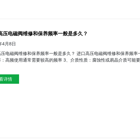
高压电磁阀维修和保养频率一般是多久？
4年4月8日
和保养频率一般是多久？ 进口高压电磁阀维修和保养频率一般是多久？ 1、使用环境：恶劣的环境可能需要频率的维护 2、使
需要较高的频率 3、介质性质：腐蚀性或易晶介质可能要求更频率的检查 4、工作压力：高压力下的电磁阀可能需要更密切
体内部 8、电磁阀制造商的建议 9、实际使用经验和以往的故障记录 10、系统重要性和对可靠性的要求 如果电磁阀在关
看详情
统中使用、或者故障可能导致严重后果、那么可能需要