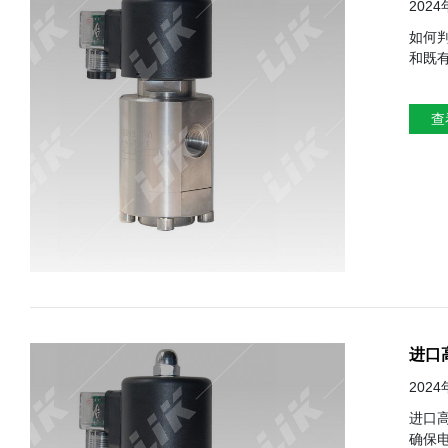
202
如何判断一个进口电
和既有良好的信誉的供应商 2
产品质量 4、外观检查：观察表面是否平整、无瑕疪、涂层是否均匀 5、密封性能：无泄露现
度；能快速响应控制信号 7、耐压
查
进口
202
进口高压电磁阀在
确保电池化能适应高压和