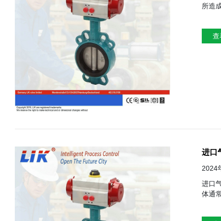
所造
流，
内没有杂
查
清洁
两端
进口
202
进口气动蝶阀的结构与原理
体通
采用金属或弹
控制