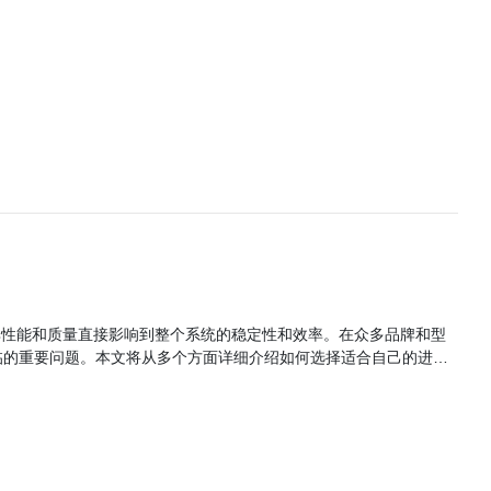
够实现良好的密封性能。 此外，进口气动蝶阀还可
器可以实现精确的开启度调节。同时，还可以选用全智能定位
临的重要问题。本文将从多个方面详细介绍如何选择适合自己的进口
、易于自动化等优点。根据结构和工作原理的不同，电磁阀可分为直
动式、分步直动式和先导式等多种类型。不同类型的电磁阀在性能、应用范围和安装要求等方面有所不同，因此需要根据实际需求进行选择。