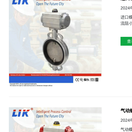
202
进口蝶阀的安装注意事项 一、引言
流阻
当。本
前，
查
锈蚀等缺陷。
气动
202
气动蝶阀的安装与保