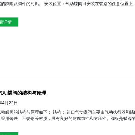
成的缺陷及阀件的污垢。 安装位置：气动蝶阀可安装在管路的任意位置上
升降式止回阀只能水平安装。 连接方式：阀门应按照连接方式直接装置在
质。安装的时候建议使用蝶阀配备的专用的法兰，一定不能使用平焊法兰。 保养步骤： 清洁：在使用气动蝶
看详情
，并且要定期的对传动螺纹进行润滑。 检查：对于长期存放的阀门，应作
堵塞并处于开启状态，气动蝶阀通道的两端应堵塞并处于关闭状态，整齐
气动蝶阀的结构与原理
4年4月22日
如下： 结构： 进口气动蝶阀主要由气动执行器和蝶阀构成。蝶阀部分包括阀体、阀板（蝶板）、阀座、阀杆等组件。阀
常采用铸铁、不锈钢等材质，具有良好的耐腐蚀性和耐压性。阀板是蝶阀
性材料制成，与阀板配合实现良好的密封性能。 原理： 进口气动蝶阀的工作原理是基于空气压缩作为动力装置。当气动执行器接收到
信号时，它会通过作用于阀杆上的气动力来驱动阀板围绕中心线旋转。当阀