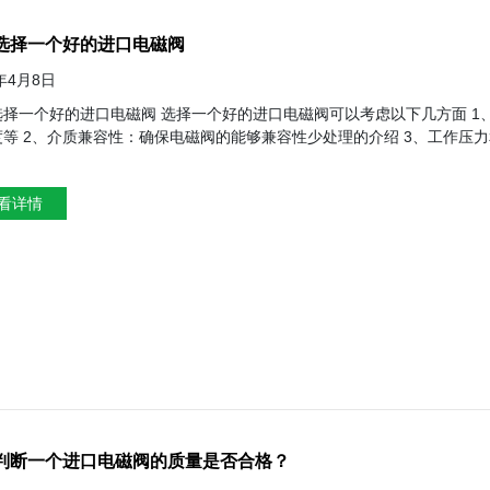
选择一个好的进口电磁阀
4年4月8日
 选择一个好的进口电磁阀可以考虑以下几方面 1、应用需求：确保电池花的使用常见和工作条件、例如介质类型、压
统的压力和流量要求、选择合适的电磁阀规格 4、电
现有电源系统兼容、确保电压和功率等符合要求 5、启闭速度：根据实际要求、选择启闭速度或缓慢的电磁阀 6、密封性能：具有良
性：选择质量可靠、寿命长的产品 8、品牌和信誉：知名品牌通常具有较好的质量和售后保障 9、防护等级：根据
看详情
工作环境，选择适
判断一个进口电磁阀的质量是否合格？