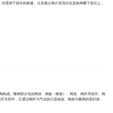
，但需便于操作的检修。注意截止阀介质流向应是纵阀瓣下面往上
管路上。 清洁管道：在安装蝶阀之前，要对管道进行检查，确保管道
阀的过程中要保持气动蝶阀的
定期检查，对外露的加工表面须保持清洁，清除污垢，存放时球阀应
地存放在室内通风干燥的地方，严禁堆置或
的开关部件，它通过阀杆与气动执行器相连。阀座为蝶阀的密封面，
板旋转90度后，阀门即完成一个动作（由关闭状态变为开启状