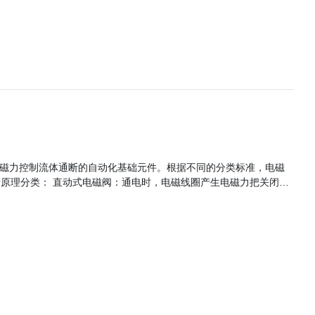
先导式相结合的原
依次向上提起，阀门打开。当入口与出口达到启动压差时，通电后，
上推开；断电时，先导阀利用弹簧力或介质压力