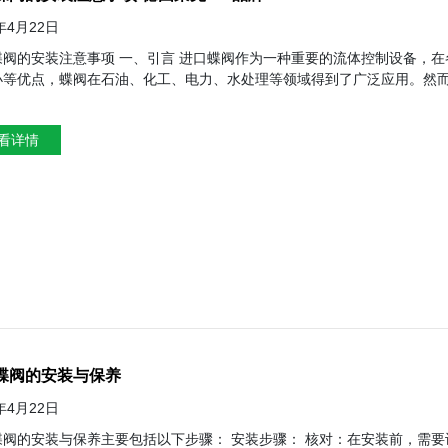
4年4月22日
 进口蝶阀作为一种重要的流体控制设备，在各类工业管道系统中发挥着关键作用。由于其结构紧凑、操作轻便、
小等优点，蝶阀在石油、化工、电力、水处理等领域得到了广泛应用。然
文将从多个方面详细介绍进口蝶阀的安装注意事项，以期为相关工程技术人员提供有益的参考。 二、安
应对蝶阀进行全面检查，确保其完好无损、规格型号符合要求。重点检查
看详情
同时，还要检查阀门的启闭是否灵活，有无卡阻现象。 准备工具和材料 根据安装需要，准备好相应的工具和材料，如螺栓、螺母、垫
片、密封胶等。确保这些工具和材料
蝶阀的安装与保养
4年4月22日
养主要包括以下步骤： 安装步骤： 核对：在安装前，需要认真核对本阀标志的压力、通径是否符合使用要求，并除去运输过程