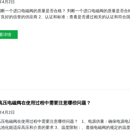
4年4月2日
磁阀的质量是否合格？ 判断一个进口电磁阀的质量是否合格、可以从以下几个方面进行考量 1、品牌和信誉：选择知名度品牌
、认证和标准：查看是否通过相关的认证和符合国家标准 3、材质和制造商工艺：优质的材料和精湛的制造工艺确保
象、保证系统的稳定性和安全性 6、灵敏度和响应速
能力：承受工作压力而不出现故障 8、耐腐蚀性：适应工作环境中的腐蚀介质 9、寿命和可靠性：具有较长的使用
看详情
寿命和稳定性能 10、寿命和可靠性：具有较长的使用寿命和稳定性能 11、
高压电磁阀在使用过程中需要注意哪些问题？
4年4月2日
使用过程中需要注意哪些问题？ 1、电源供量：确保电源电压、频率等以电磁阀的要求相符 2、介质适应性：了解介质的特性、
介质的要求 3、温度限制：、遵循电磁阀的规定的温度范围、避免过高后各低温度 4、安装方向：按照产品说明正确安