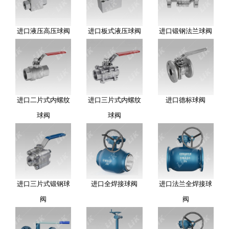
进口液压高压球阀
进口板式液压球阀
进口锻钢法兰球阀
进口二片式内螺纹
进口三片式内螺纹
进口德标球阀
球阀
球阀
进口三片式锻钢球
进口全焊接球阀
进口法兰全焊接球
阀
阀