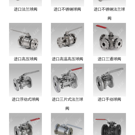
进口法兰球阀
进口不锈钢球阀
进口不锈钢法兰球
阀
进口高压球阀
进口高温高压球阀
进口三通球阀
进口浮动式球阀
进口三片式法兰球
进口手动球阀
阀