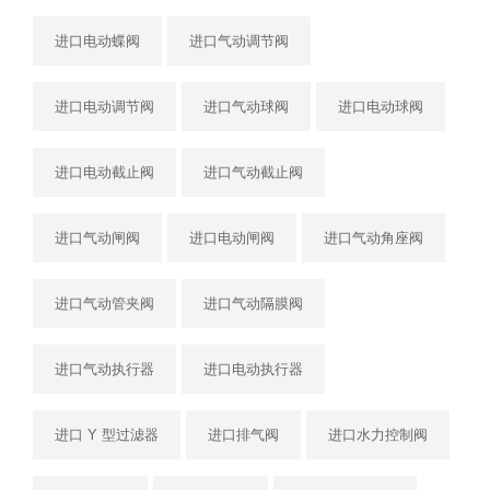
进口电动蝶阀
进口气动调节阀
进口电动调节阀
进口气动球阀
进口电动球阀
进口电动截止阀
进口气动截止阀
进口气动闸阀
进口电动闸阀
进口气动角座阀
进口气动管夹阀
进口气动隔膜阀
进口气动执行器
进口电动执行器
进口 Y 型过滤器
进口排气阀
进口水力控制阀