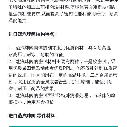
电动高温球阀结构特点
:
高温型球阀的球体、密封圈采用
了特殊的加工工艺和
*
密封材料
,
使球体表面粗糙度和圆
度达到标准要求
,
从而提高了密封性能和使用寿命、耐高
温的能力
进口蒸汽球阀结构特点
：
1
、蒸汽球阀阀体的刚才采用优质钢材，具有耐高温，
耐高压，耐寒，耐磨的特征。
2
、蒸汽球阀的密封材料主要有两种，一是软密封，采
用优质聚四氟乙烯或者优质
PPL
，他不仅能达到优质密
封的效果，而且能用在一定的高温环境；二是金属硬密
封，采用优质的金属或者合金，加工精细，能达到耐
磨，耐压，耐温的效果。
3
、蒸汽球阀的密封面都经特殊润滑处理，与球体的摩
擦损小，使用寿命很长
进口蒸汽球阀
零件材料