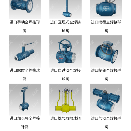
进口手动全焊接球
进口直埋式全焊接
进口缩径全焊接球
阀
球阀
阀
进口螺纹全焊接球
进口自过滤全焊接
进口蜗轮全焊接球
阀
球阀
阀
进口加长杆全焊接
进口燃气放散球阀
进口气动全焊接球
球阀
阀