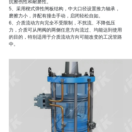
抗擦伤性和耐磨性。
5
、采用楔式弹性闸板结构，中大口径设置推力轴承，
磨擦力小，并配有撞击手动，启闭轻松自如。
6
、介质流动方向完全不受限制，不扰流、不降低压
力，介质可从闸阀的两侧任意方向流过、均能达到使用
的目的，特别适用于介质流动方向可能改变的工况管路
中。