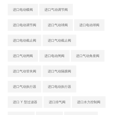
进口电动蝶阀
进口气动调节阀
进口电动调节阀
进口气动球阀
进口电动球阀
进口电动截止阀
进口气动截止阀
进口气动闸阀
进口电动闸阀
进口气动角座阀
进口气动管夹阀
进口气动隔膜阀
进口气动执行器
进口电动执行器
进口 Y 型过滤器
进口排气阀
进口水力控制阀