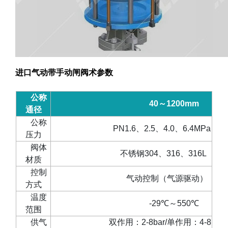
进口气动带手动闸阀术参数
公称
40
～
1200mm
通径
公称
PN1.6
、
2.5
、
4.0
、
6.4MPa
压力
阀体
不锈钢
304
、
316
、
316L
材质
控制
气动控制（气源驱动）
方式
温度
-29
℃～
550
℃
范围
供气
双作用：
2-8bar/
单作用：
4-8