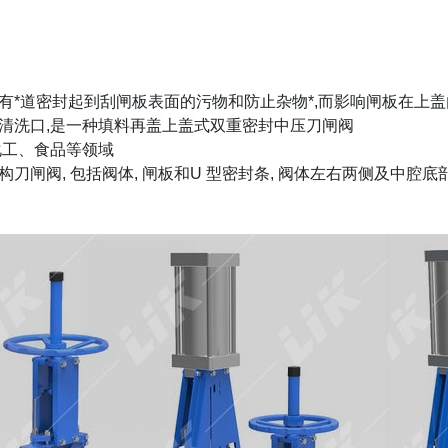
有
*
道密封起到刮闸板表面的污物和防止杂物
*,
而影响闸板在上盖
清洗口
,
是一种填料再盖上盖式双重密封中压刀闸阀
化工、食品等领域
构刀闸阀
,
包括阀体
,
闸板和
U
型密封条
,
阀体左右两侧及中腔底