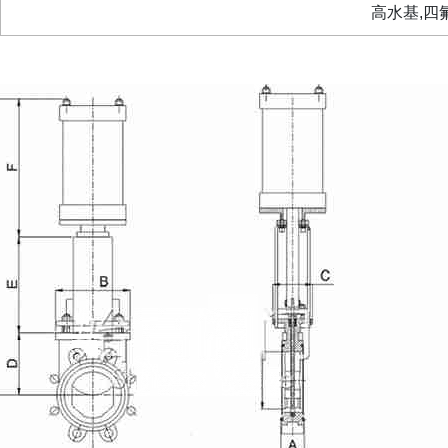
高水基
,
四