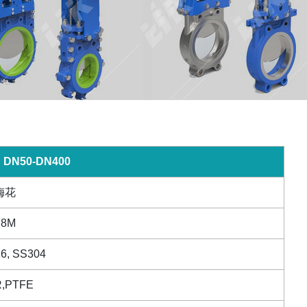
DN50-DN400
梅花
F8M
6, SS304
,PTFE