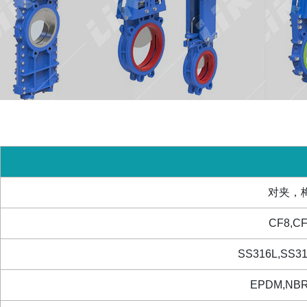
对夹，
CF8,C
SS316L,SS31
EPDM,NBR