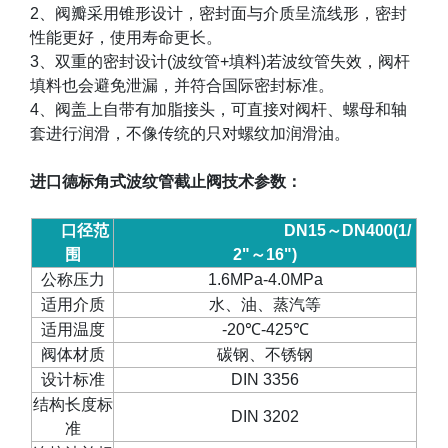
2
、阀瓣采用锥形设计，密封面与介质呈流线形，密封
性能更好，使用寿命更长。
3
、双重的密封设计
(
波纹管
+
填料
)
若波纹管失效，阀杆
填料也会避免泄漏，并符合国际密封标准。
4
、阀盖上自带有加脂接头，可直接对阀杆、螺母和轴
套进行润滑，不像传统的只对螺纹加润滑油。
进口德标角式波纹管截止阀
技术参数
：
口径范
DN15
～
DN400(1/
围
2"
～
16")
公称压力
1.6MPa-4.0MPa
适用介质
水、油、蒸汽等
适用温度
-20
℃
-425
℃
阀体材质
碳钢、不锈钢
设计标准
DIN 3356
结构长度标
DIN 3202
准