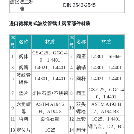
连接法兰标
DIN 2543-2545
准
进口德标角式波纹管截止阀零部件材质
序
序
名称
材质
名称
材质
号
号
GS-C25
、
GGG-4
1
阀体
2
阀座
1.4301
、
Stellite
0
、
1.4401
3
阀瓣
1.4021
、
1.4401
4
轴销
1.4301
、
1.4401
波纹管
5
1.4301
、
1.4401
6
阀杆
1.4021
、
1.4401
组件
GS-C25
、
GGG-4
7
垫片
柔性石墨
+
不锈钢
8
阀盖
0
、
1.4401
六角螺
ASTM A194-2
双头
ASTM A193-B
9
10
母
H
、
A194-8
螺栓
7
、
A194-B8
11
填料
柔性石墨
12
压套
1C25
、
1.4401
铜合金、
D2
、
BL
13
定位片
1C25
14
阀母
2