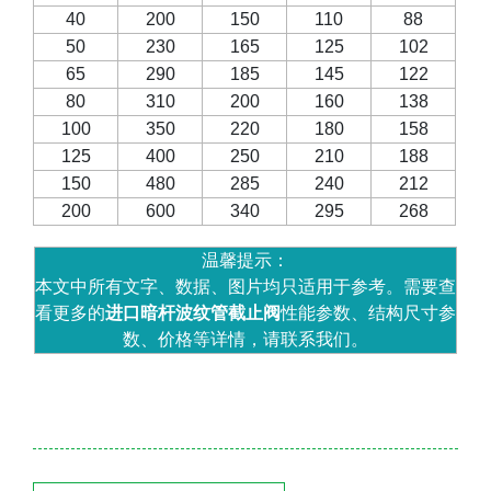
40
200
150
110
88
50
230
165
125
102
65
290
185
145
122
80
310
200
160
138
100
350
220
180
158
125
400
250
210
188
150
480
285
240
212
200
600
340
295
268
温馨提示：
本文中所有文字、数据、图片均只适用于参考。需要查
看更多的
进口暗杆波纹管截止阀
性能参数、结构尺寸参
数、价格等详情，请联系我们。