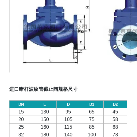
进口暗杆波纹管截止阀
规格尺寸
DN
L
D
D1
D2
15
130
95
65
45
20
150
105
75
58
25
160
115
85
68
32
180
140
100
78