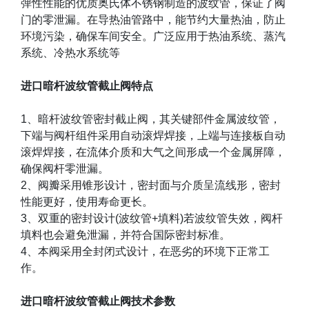
弹性性能的优质奥氏体不锈钢制造的波纹管，保证了阀
门的零泄漏。在导热油管路中，能节约大量热油，防止
环境污染，确保车间安全。广泛应用于热油系统、蒸汽
系统、冷热水系统等
进口暗杆波纹管截止阀特点
1
、暗杆波纹管密封截止阀，其关键部件金属波纹管，
下端与阀杆组件采用自动滚焊焊接，上端与连接板自动
滚焊焊接，在流体介质和大气之间形成一个金属屏障，
确保阀杆零泄漏。
2
、阀瓣采用锥形设计，密封面与介质呈流线形，密封
性能更好，使用寿命更长。
3
、双重的密封设计
(
波纹管
+
填料
)
若波纹管失效，阀杆
填料也会避免泄漏，并符合国际密封标准。
4
、本阀采用全封闭式设计，在恶劣的环境下正常工
作。
进口暗杆波纹管截止阀技术参数