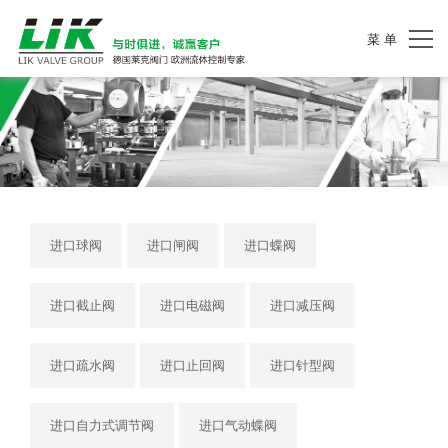
菜 单
进口球阀
进口闸阀
进口蝶阀
进口截止阀
进口电磁阀
进口减压阀
进口疏水阀
进口止回阀
进口针型阀
进口自力式调节阀
进口气动蝶阀