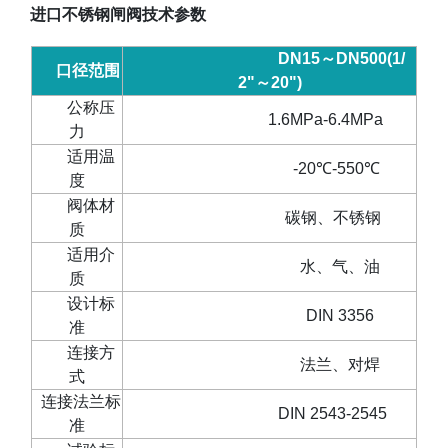
进口不锈钢闸阀技术参数
DN15
～
DN500(1/
口径范围
2"
～
20")
公称压
1.6MPa-6.4MPa
力
适用温
-20
℃
-550
℃
度
阀体材
碳钢、不锈钢
质
适用介
水、气、油
质
设计标
DIN 3356
准
连接方
法兰、对焊
式
连接法兰标
DIN 2543-2545
准