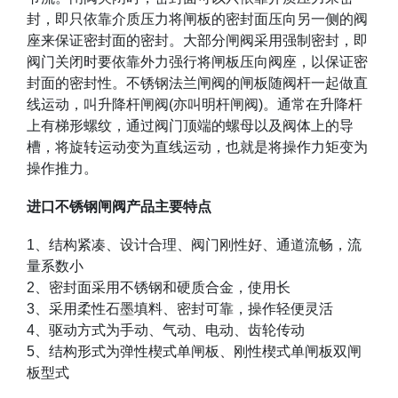
封，即只依靠介质压力将闸板的密封面压向另一侧的阀
座来保证密封面的密封。大部分闸阀采用强制密封，即
阀门关闭时要依靠外力强行将闸板压向阀座，以保证密
封面的密封性。不锈钢法兰闸阀的闸板随阀杆一起做直
线运动，叫升降杆闸阀
(
亦叫明杆闸阀
)
。通常在升降杆
上有梯形螺纹，通过阀门顶端的螺母以及阀体上的导
槽，将旋转运动变为直线运动，也就是将操作力矩变为
操作推力。
进口不锈钢闸阀产品主要特点
1
、结构紧凑、设计合理、阀门刚性好、通道流畅，流
量系数小
2
、密封面采用不锈钢和硬质合金，使用长
3
、采用柔性石墨填料、密封可靠，操作轻便灵活
4
、驱动方式为手动、气动、电动、齿轮传动
5
、结构形式为弹性楔式单闸板、刚性楔式单闸板双闸
板型式