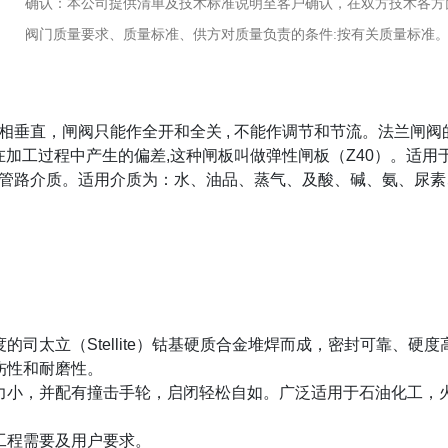
确认：本公司提供清单及技术标准说明至客户确认，在双方技术各方
阀门质量要求、质量标准、供方对质量负责的条件:按有关质量标准
相垂直，闸阀只能作全开和全关
,
不能作调节和节流。法兰闸阀
在加工过程中产生的偏差
,
这种闸板叫做弹性闸板（
Z40
）。适用
管路介质。适用介质为：水、油品、蒸气、及酸、碱、氨、尿素
。
度的司太立（
Stellite
）钴基硬质合金堆焊而成，密封可靠、硬度
伤性和耐磨性。
力小，并配有撞击手轮，启闭轻松自如。广泛适用于石油化工，
工程需要及用户要求。