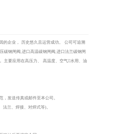
因的企业， 历史悠久且运营成功。 公司可追溯
口高压碳钢闸阀,进口高温碳钢闸阀,进口法兰碳钢闸
， 主要应用在高压力、 高温度、空气水用、油
范，发送传真或邮件至本公司。
螺纹、法兰、焊接、对焊式等)。