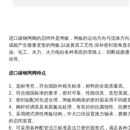
进口碳钢闸阀的启闭件是闸板，闸板的运动方向与流体方向
成能产生微量变形的闸板
,
以改善其工艺性
,
弥补密封面角度
油、化工、水力、火力电站各种系统的管路上，切断或接通
动等。
进口碳钢闸阀特点
1
、选材考究，符合国际外相关标准，材料的全面质量高。
2
、符合德国标准的要求，密封可靠、性能优良、造型美观
3
、密封副配对先进合理，闸板和阀座的密封面采用不同硬
4
、阀杆经调质及表面氮化处理，有良好的抗腐蚀性、抗擦
5
、采用楔式弹性闸板结构，中大口径设置推力轴承，磨擦
的启闭装置。
6
、可采用各种配管法兰标准及法兰密封面形式，满足各种