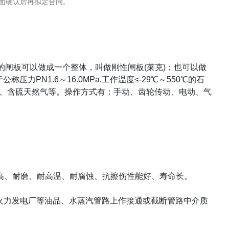
面确认后再拟定合同。
。
的闸板可以做成一个整体，叫做刚性闸板
(
莱克
)
；也可以做
于公称压力
PN1.6
～
16.0MPa,
工作温度≤
-29
℃～
550
℃的石
、含硫天然气等。操作方式有：手动、齿轮传动、电动、气
高、耐磨、耐高温、耐腐蚀、抗擦伤性能好、寿命长。
火力发电厂等油品、水蒸汽管路上作接通或截断管路中介质