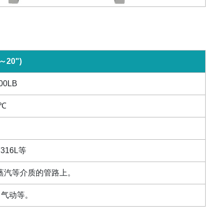
～
20")
00LB
℃
F316L
等
蒸汽等介质的管路上。
、气动等。