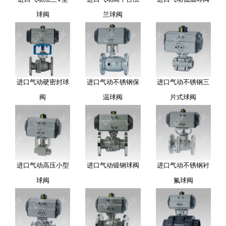
球阀
兰球阀
进口气动硬密封球
进口气动不锈钢保
进口气动不锈钢三
阀
温球阀
片式球阀
进口气动高压小型
进口气动锻钢球阀
进口气动不锈钢衬
球阀
氟球阀