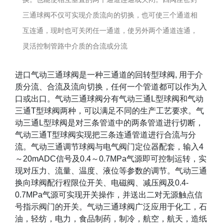
三通球阀不仅可实现介质流向的切换，也可使三个通道相
互连通，现时也可关闭任一通道，使另外两个通道连通，
灵活控制管路中介质的合流或分流
进口气动三通球阀是一种三通道的回转型球阀
,
用于介
质分流、合流及流向切换，任何一个管道都可以作为入
口或出口。气动三通球阀分有气动三通
L
型球阀和气动
三通
T
型球阀两种，可以满足不同的生产工艺要求。气
动三通
L
型球阀是对三条管道中的两条管道进行切断，
气动三通
T
型球阀实现把三条连通管道进行合流与分
流。气动三通调节球阀与电气阀门定位器配套，输入
4
～
20mADC
信号及
0.4
～
0.7MPa
气源即可控制运转，实
现对压力、流量、温度、液位等参数的调节。气动三通
换向球阀配行程限位开关、电磁阀、减压阀及
0.4-
0.7MPa
气源可实现开关操作，并送出二对无源触点信
号指示阀门的开关。气动三通球阀广泛应用于化工，石
油，轻纺，电力，食品制药，制冷，航空，航天，造纸