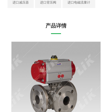
进口减压器
进口背压阀
进口电磁流量计
产品详情