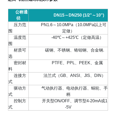
公称通
DN15
～
DN250 (1/2"
～
10")
径
压力范
PN1.6
～
10.0MPa
（
10.0MPa
以上可
围
定做）
温度范
-40
℃～
+425
℃（定做高温）
围
材质可
碳钢、不锈钢、铬钼钢、合金钢
.
选
密封材
PTFE
、
PPL
、
PEEK
、金属
料
连接方
法兰式（
GB
、
ANSI
、
JIS
、
DIN
）
式
驱动方
气动执行器、电动执行器、蜗轮、手
式
柄
控制方
开关型
ON/OFF
、调节型
4-20mA
或
1
式
-5V