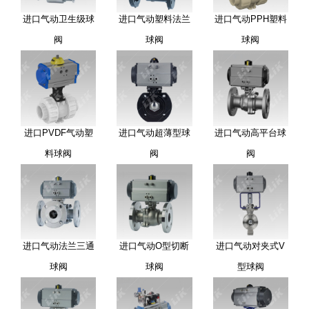
进口气动卫生级球
进口气动塑料法兰
进口气动PPH塑料
阀
球阀
球阀
进口PVDF气动塑
进口气动超薄型球
进口气动高平台球
料球阀
阀
阀
进口气动法兰三通
进口气动O型切断
进口气动对夹式V
球阀
球阀
型球阀