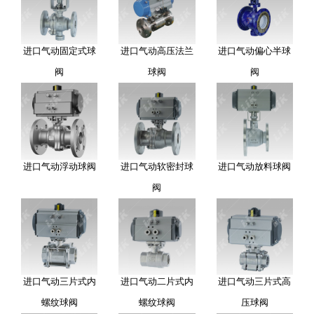
进口气动固定式球
进口气动高压法兰
进口气动偏心半球
阀
球阀
阀
进口气动浮动球阀
进口气动软密封球
进口气动放料球阀
阀
进口气动三片式内
进口气动二片式内
进口气动三片式高
螺纹球阀
螺纹球阀
压球阀