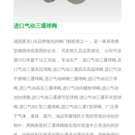
进口气动三通球阀
德国莱克LIK品牌领先的阀门制造商之一， 是一家具有典
型德国传统基因的企业， 历史悠久且运营成功。 公司可追
溯1932年建于法兰克福， 专业生产：进口气动三通球阀,进
口气动三通高压球阀,进口气动三通高压高温球阀,进口气动
不锈钢三通球阀,进口气动铸钢三通球阀,进口气动法兰球
阀,进口气动高压三通球阀,进口气动内螺纹球阀,进口气动
丝扣球阀,进口气动三通调节型球阀,进口气动三通开关型球
阀,进口气动L型三通球阀,进口气动三通T型球阀。广泛用
于气体、液体、蒸汽、油品等腐蚀性介质的管道自动化控
制中。两阀座密封三通球阀能实现对管道中介质流向的切
换。也能使相互垂直的两个通道连通或关闭。四阀座密封