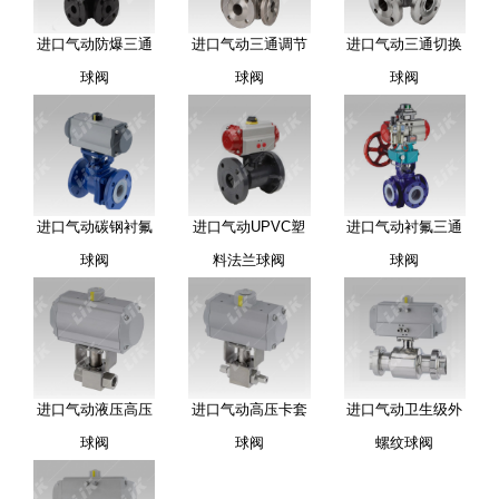
进口气动防爆三通
进口气动三通调节
进口气动三通切换
球阀
球阀
球阀
进口气动碳钢衬氟
进口气动UPVC塑
进口气动衬氟三通
球阀
料法兰球阀
球阀
进口气动液压高压
进口气动高压卡套
进口气动卫生级外
球阀
球阀
螺纹球阀