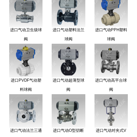
进口气动卫生级球
进口气动塑料法兰
进口气动PPH塑料
阀
球阀
球阀
进口PVDF气动塑
进口气动超薄型球
进口气动高平台球
料球阀
阀
阀
进口气动法兰三通
进口气动O型切断
进口气动对夹式V