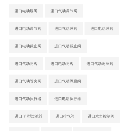
进口电动蝶阀
进口气动调节阀
进口电动调节阀
进口气动球阀
进口电动球阀
进口电动截止阀
进口气动截止阀
进口气动闸阀
进口电动闸阀
进口气动角座阀
进口气动管夹阀
进口气动隔膜阀
进口气动执行器
进口电动执行器
进口 Y 型过滤器
进口排气阀
进口水力控制阀