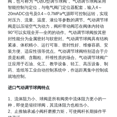
阀，也可称为
"
气动
O
型调节球阀
"
。气动调节球阀采用
智能控制与定位，与电气阀门定位器配套，输入
4
～
20mADC
信号及
0.4
～
0.7MPa
气源即可控制运转，实现
对压力、流量、温度、液位等参数的调节。气动调节球
阀是以压缩空气为动力，阀杆带动阀芯在阀体内转动
90
°可以实现全开—全闭的动作。气动调节球阀按其密
封性能分为金属密封与软密封。气动调节球阀具有结构
紧凑、体积精小、运行可靠、密封性好、维修容易、安
装方便、适应性强等优点。气动调节球阀特别适合于介
质是粘稠、含颗粒、纤维性质的场合。气动调节球阀广
泛应用于石油、化工、教学设备、轻工、高压设备、制
药、造纸等工业自动控制系统中，作远距离集中控制或
就地控制。
进口气动调节球阀特点
1
、流体阻力小、球阀是所有阀类中流体阻力更小的一
种，即使是缩径球阀，其流体阻力也相当小。
2
、止推轴承减小阀杆磨擦力矩，可使阀杆长期操作平