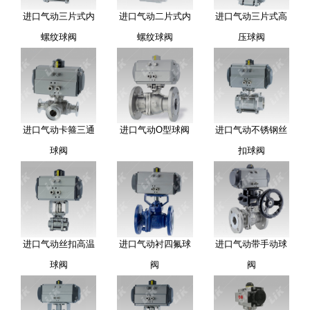
进口气动三片式内
进口气动二片式内
进口气动三片式高
螺纹球阀
螺纹球阀
压球阀
进口气动卡箍三通
进口气动O型球阀
进口气动不锈钢丝
球阀
扣球阀
进口气动丝扣高温
进口气动衬四氟球
进口气动带手动球
球阀
阀
阀