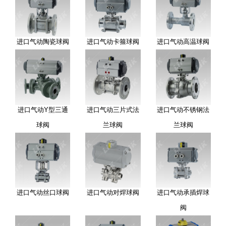
进口气动陶瓷球阀
进口气动卡箍球阀
进口气动高温球阀
进口气动Y型三通
进口气动三片式法
进口气动不锈钢法
球阀
兰球阀
兰球阀
进口气动丝口球阀
进口气动对焊球阀
进口气动承插焊球
阀