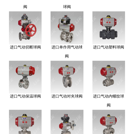
阀
球阀
进口气动切断球阀
进口单作用气动球
进口气动塑料球阀
阀
进口气动保温球阀
进口气动对夹球阀
进口气动内螺纹球
阀