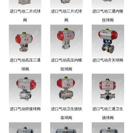
进口气动二片式球
进口气动三片式球
进口气动三通内螺
阀
阀
纹球阀
进口气动高压三通
进口气动高压内螺
进口气动开关球阀
球阀
纹球阀
进口气动焊接球阀
进口气动卫生级快
进口气动三通卫生
装球阀
级球阀