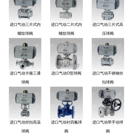
进口气动三片式内
进口气动二片式内
进口气动三片式高
螺纹球阀
螺纹球阀
压球阀
进口气动卡箍三通
进口气动O型球阀
进口气动不锈钢丝
球阀
扣球阀
进口气动丝扣高温
进口气动衬四氟球
进口气动带手动球
球阀
阀
阀