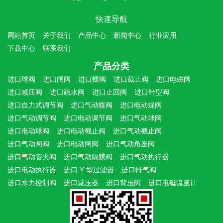
快速导航
网站首页
关于我们
产品中心
新闻中心
行业应用
下载中心
联系我们
产品分类
进口球阀
进口闸阀
进口蝶阀
进口截止阀
进口电磁阀
进口减压阀
进口疏水阀
进口止回阀
进口针型阀
进口自力式调节阀
进口气动蝶阀
进口电动蝶阀
进口气动调节阀
进口电动调节阀
进口气动球阀
进口电动球阀
进口电动截止阀
进口气动截止阀
进口气动闸阀
进口电动闸阀
进口气动角座阀
进口气动管夹阀
进口气动隔膜阀
进口气动执行器
进口电动执行器
进口 Y 型过滤器
进口排气阀
进口水力控制阀
进口减压器
进口背压阀
进口电磁流量计