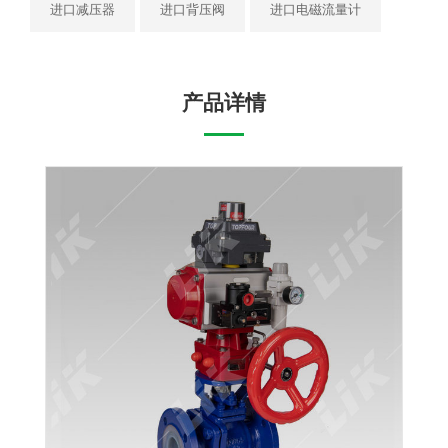
进口减压器
进口背压阀
进口电磁流量计
产品详情