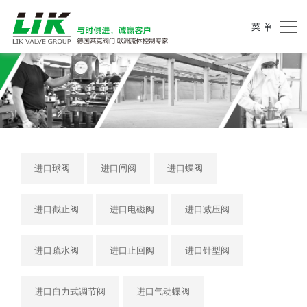
菜 单
进口球阀
进口闸阀
进口蝶阀
进口截止阀
进口电磁阀
进口减压阀
进口疏水阀
进口止回阀
进口针型阀
进口自力式调节阀
进口气动蝶阀