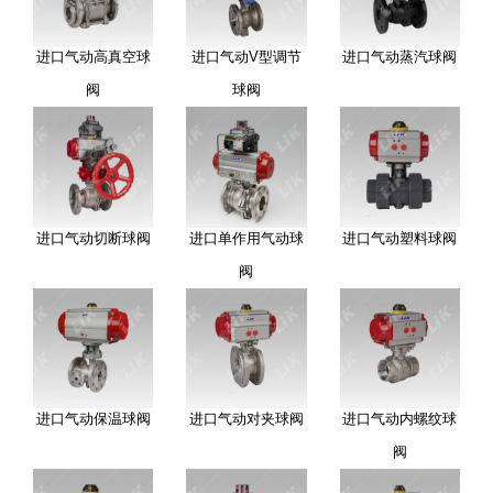
进口气动高真空球
进口气动V型调节
进口气动蒸汽球阀
阀
球阀
进口气动切断球阀
进口单作用气动球
进口气动塑料球阀
阀
进口气动保温球阀
进口气动对夹球阀
进口气动内螺纹球
阀