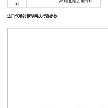
V
型聚四氟乙烯填料
料
进口气动衬氟球阀执行器参数