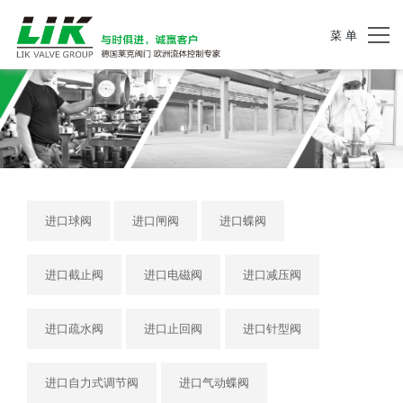
菜 单
进口球阀
进口闸阀
进口蝶阀
进口截止阀
进口电磁阀
进口减压阀
进口疏水阀
进口止回阀
进口针型阀
进口自力式调节阀
进口气动蝶阀