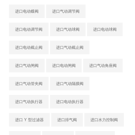
进口电动蝶阀
进口气动调节阀
进口电动调节阀
进口气动球阀
进口电动球阀
进口电动截止阀
进口气动截止阀
进口气动闸阀
进口电动闸阀
进口气动角座阀
进口气动管夹阀
进口气动隔膜阀
进口气动执行器
进口电动执行器
进口 Y 型过滤器
进口排气阀
进口水力控制阀