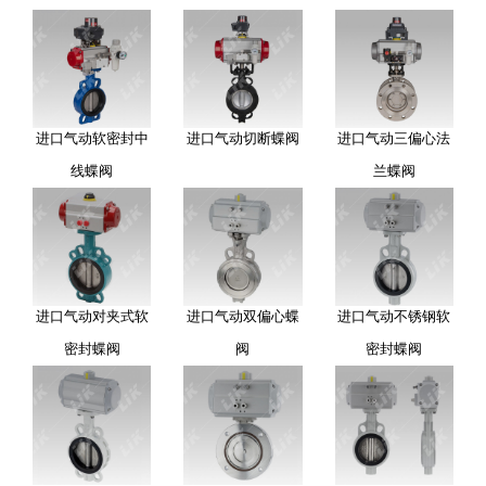
进口气动软密封中
进口气动切断蝶阀
进口气动三偏心法
线蝶阀
兰蝶阀
进口气动对夹式软
进口气动双偏心蝶
进口气动不锈钢软
密封蝶阀
阀
密封蝶阀