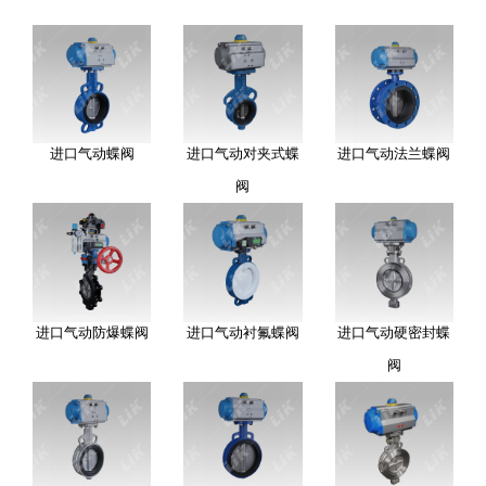
进口气动蝶阀
进口气动对夹式蝶
进口气动法兰蝶阀
阀
进口气动防爆蝶阀
进口气动衬氟蝶阀
进口气动硬密封蝶
阀