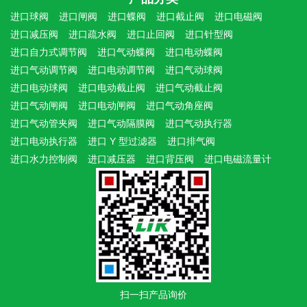
进口球阀
进口闸阀
进口蝶阀
进口截止阀
进口电磁阀
进口减压阀
进口疏水阀
进口止回阀
进口针型阀
进口自力式调节阀
进口气动蝶阀
进口电动蝶阀
进口气动调节阀
进口电动调节阀
进口气动球阀
进口电动球阀
进口电动截止阀
进口气动截止阀
进口气动闸阀
进口电动闸阀
进口气动角座阀
进口气动管夹阀
进口气动隔膜阀
进口气动执行器
进口电动执行器
进口 Y 型过滤器
进口排气阀
进口水力控制阀
进口减压器
进口背压阀
进口电磁流量计
扫一扫产品询价