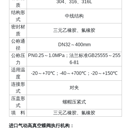
304
、
316
、
316L
质
结构形
中线结构
式
密封材
三元乙橡胶、氟橡胶
质
公称通
DN32
～
400mm
径
公称压
PN0.25
～
1.0MPa
；法兰标准
GB25555
～
255
力
6-81
适用温
-20
～
+70
℃
；
-40
～
+700
℃
；
-20
～
+150
℃
度
连接形
对夹
式
压盖形
螺帽压紧式
式
填
料
三元乙橡胶、氟橡胶
进口气动高真空蝶阀执行机构
：