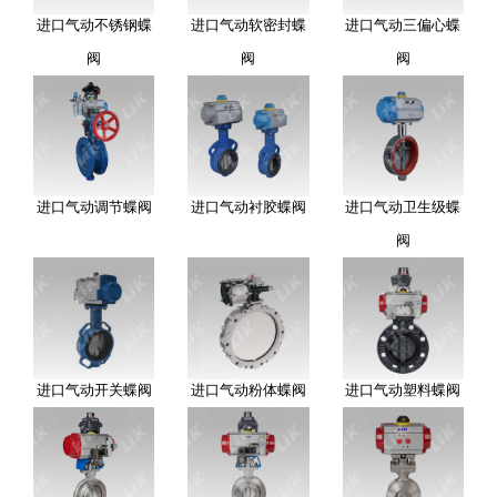
进口气动不锈钢蝶
进口气动软密封蝶
进口气动三偏心蝶
阀
阀
阀
进口气动调节蝶阀
进口气动衬胶蝶阀
进口气动卫生级蝶
阀
进口气动开关蝶阀
进口气动粉体蝶阀
进口气动塑料蝶阀