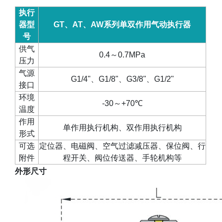
执行
器型
GT
、
AT
、
AW
系列单双作用气动执行器
号
供气
0.4
～
0.7MPa
压力
气源
G1/4"
、
G1/8"
、
G3/8"
、
G1/2"
接口
环境
-30
～
+70
℃
温度
作用
单作用执行机构、双作用执行机构
形式
可选
定位器、电磁阀、空气过滤减压器、保位阀、行
附件
程开关、阀位传送器、手轮机构等
外形尺寸