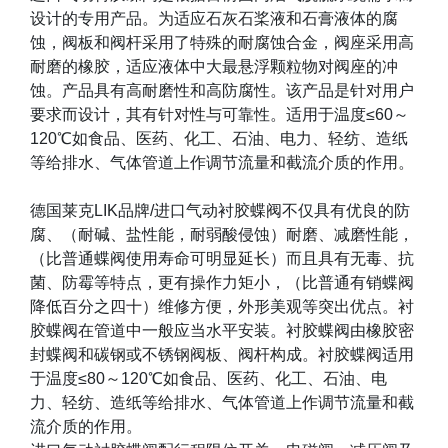
设计的专用产品。为适应石灰石桨液和石膏液体的腐
蚀，阀板和阀杆采用了特殊的耐腐蚀合金，阀座采用高
耐磨的橡胶，适应液体中大最悬浮颗粒物对阀座的冲
蚀。产品具有高耐磨性和高防腐性。该产品是针对用户
要求而设计，其有针对性与可靠性。适用于温度≤
60
～
120
℃如食品、医药、化工、石油、电力、轻纺、造纸
等给排水、气体管道上作调节流量和截流介质的作用。
德国莱克
LIK
品牌
/
进口气动衬胶蝶阀不仅具有优良的防
腐、（耐碱、盐性能，耐弱酸侵蚀）耐磨、减磨性能，
（比普通蝶阀使用寿命可明显延长）而且具有无毒、抗
菌、防霉等特点，更有操作力矩小，（比普通有销蝶阀
降低百分之四十）维修方便，外形美观等突出优点。衬
胶蝶阀在管道中一般应当水平安装。衬胶蝶阀由橡胶密
封蝶阀和碳钢或不锈钢阀板、阀杆构成。衬胶蝶阀适用
于温度≤
80
～
120
℃如食品、医药、化工、石油、电
力、轻纺、造纸等给排水、气体管道上作调节流量和截
流介质的作用。