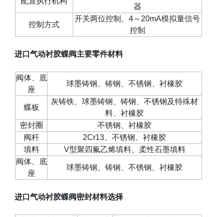
配置执行机构
器
开关两位控制、
4
～
20mA
模拟量信号
控制方式
控制
进口气动衬胶蝶阀主要零件材料
阀体、底
球墨铸钢、铸钢、不锈钢、衬橡胶
座
灰铸铁、球墨铸钢、铸钢、不锈钢及特殊材
蝶板
料、衬橡胶
密封圈
不锈钢、衬橡胶
阀杆
2Cr13
、不锈钢、衬橡胶
填料
V
型聚四氟乙烯填料、柔性石墨填料
阀体、底
球墨铸钢、铸钢、不锈钢、衬橡胶
座
进口气动衬胶蝶阀密封材料选择