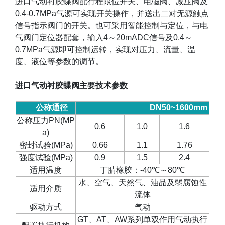
进口气动衬胶蝶阀配行程限位开关、电磁阀、减压阀及
0.4-0.7MPa
气源可实现开关操作，并送出二对无源触点
信号指示阀门的开关。也可采用智能控制与定位，与电
气阀门定位器配套，输入
4
～
20mADC
信号及
0.4
～
0.7MPa
气源即可控制运转，实现对压力、流量、温
度、液位等参数的调节。
进口气动衬胶蝶阀主要技术参数
公称通径
DN50~1600mm
公称压力
PN(MP
0.6
1.0
1.6
a)
密封试验
(MPa)
0.66
1.1
1.76
强度试验
(MPa)
0.9
1.5
2.4
适用温度
丁腈橡胶：
-40
℃～
80
℃
水、空气、天然气、油品及弱腐蚀性
适用介质
流体
驱动方式
气动
GT
、
AT
、
AW
系列单双作用气动执行