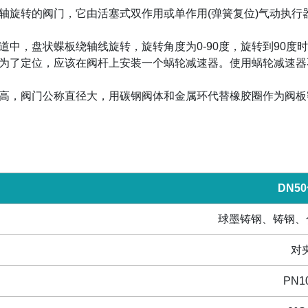
轴旋转的阀门，它由活塞式双作用或单作用
(
弹簧复位
)
气动执行
道中，盘状蝶板绕轴线旋转，旋转角度为
0-90
度，旋转到
90
度时
为了定位，应该在阀杆上安装一个蜗轮减速器。使用蜗轮减速器
高，阀门公称直径大，用碳钢阀体和金属环代替橡胶圈作为阀板
DN50
球墨铸钢、铸钢、
对
PN1