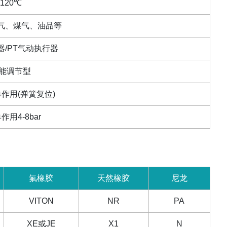
-120
℃
气、煤气、油品等
器
/PT
气动执行器
能调节型
单作用
(
弹簧复位
)
单作用
4-8bar
氟橡胶
天然橡胶
尼龙
VITON
NR
PA
XE
或
JE
X1
N