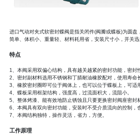
进口气动对夹式软密封蝶阀是指关闭件
(
阀瓣或蝶板
)
为圆盘
简单、体积小、重量轻、材料耗用省，安装尺寸小，开关迅
特点
1
、本阀采用双偏心结构，具有越关越紧的密封功能，密封
2
、密封副材料选用不锈钢和丁腈耐油橡胶配对，使用寿命
3
、橡胶密封圈即可位于阀体上，也可以位于蝶板上，可适
4
、蝶板采用框架结构，强度高，过流面积大，流阻小。
5
、整体烤漆、能有效地防止锈蚀且只要更换密封阀座密封
6
、本阀具有双向密封功能，安装时不受介质流向的控制，
7
、本阀结构独特，操作灵活，省力，方便。
工作原理