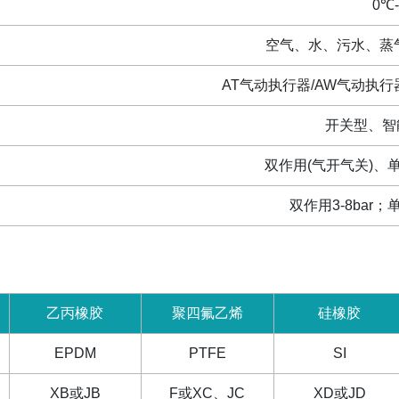
0
℃
空气、水、污水、蒸
AT
气动执行器
/AW
气动执行
开关型、智
双作用
(
气开气关
)
、
双作用
3-8bar
；
乙丙橡胶
聚四氟乙烯
硅橡胶
EPDM
PTFE
SI
XB
或
JB
F
或
XC
、
JC
XD
或
JD