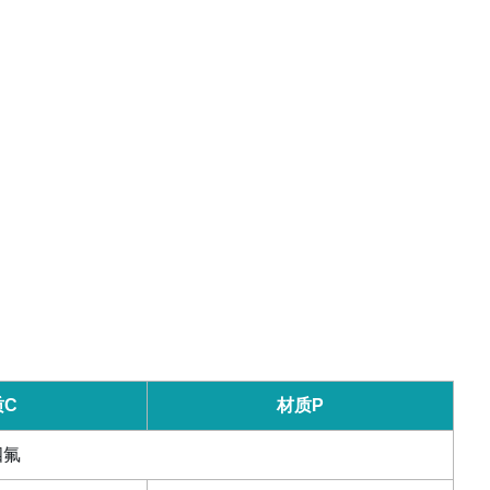
质
C
材质
P
四氟