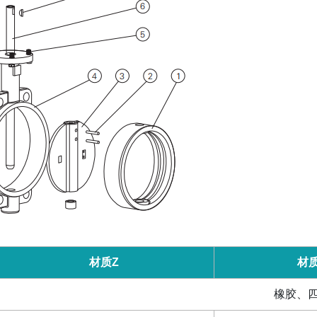
材质
Z
材
橡胶、