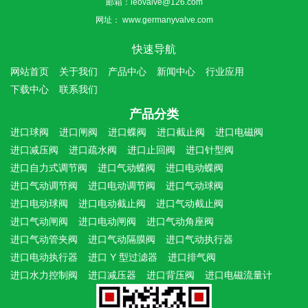
邮箱：
leovalve@126.com
网址：
www.germanyvalve.com
快速导航
网站首页
关于我们
产品中心
新闻中心
行业应用
下载中心
联系我们
产品分类
进口球阀
进口闸阀
进口蝶阀
进口截止阀
进口电磁阀
进口减压阀
进口疏水阀
进口止回阀
进口针型阀
进口自力式调节阀
进口气动蝶阀
进口电动蝶阀
进口气动调节阀
进口电动调节阀
进口气动球阀
进口电动球阀
进口电动截止阀
进口气动截止阀
进口气动闸阀
进口电动闸阀
进口气动角座阀
进口气动管夹阀
进口气动隔膜阀
进口气动执行器
进口电动执行器
进口 Y 型过滤器
进口排气阀
进口水力控制阀
进口减压器
进口背压阀
进口电磁流量计