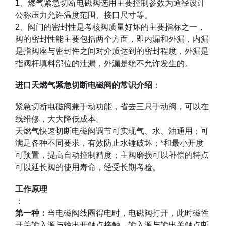
1
、燃气紧急切断电磁阀选用主要控制参数为通径设计
公称压力允许温度范围、接口尺寸等。
2
、阀门的密封性是考核阀质量好坏的主要指标之一，
阀的密封性能主要包括两个方面，即内漏和外漏，内漏
是指阀座与密封件之间对介质达到的密封程度，外漏是
指阀杆填料部位的泄漏，外漏是绝不允许发生的。
进口天燃气紧急切断电磁阀的常识介绍
：
紧急切断电磁阀兼手动功能，省去三只手动阀，可以在
线维修，大大降低成本。
天燃气快速切断电磁阀调节可实现气、水、油通用；可
满足各种不同要求，有效防止水锤破坏；
*
和最小开度
可预置，提高自动控制精度；主阀磨损可以补偿的特点
可以延长阀的使用寿命，经受长期考验。
工作原理
：
第一种：
当电磁阀线圈得电时，电磁阀打开，此时磁性
开关输入源与输出开触点接触，输入源与输出关触点断