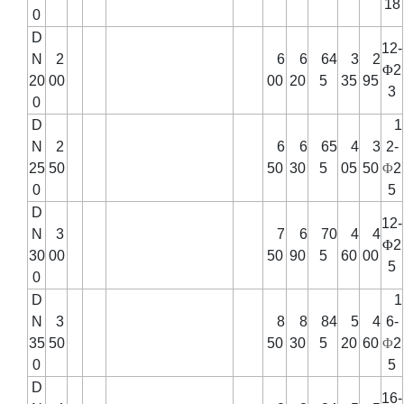
18
0
D
12-
N
2
6
6
64
3
2
Φ
2
20
00
00
20
5
35
95
3
0
D
1
N
2
6
6
65
4
3
2-
25
50
50
30
5
05
50
Φ
2
0
5
D
12-
N
3
7
6
70
4
4
Φ
2
30
00
50
90
5
60
00
5
0
D
1
N
3
8
8
84
5
4
6-
35
50
50
30
5
20
60
Φ
2
0
5
D
16-