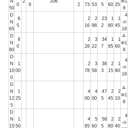
N
2
206
Φ
1
0
9
2
73
53
5
60
25
50
8
D
4
6
2
2
23
1
1
N
-
Φ
5
16
98
2
80
45
65
18
D
4-
8
2
3
34
1
1
N
Φ
1
0
28
22
7
95
60
80
8
D
4
N
1
2
3
38
2
1
-
Φ
10
00
78
58
3
15
80
18
0
D
4-
N
1
4
4
47
2
2
Φ
1
12
25
00
00
5
45
10
8
5
D
4
N
1
4
5
58
2
2
-
Φ
15
50
85
60
5
80
40