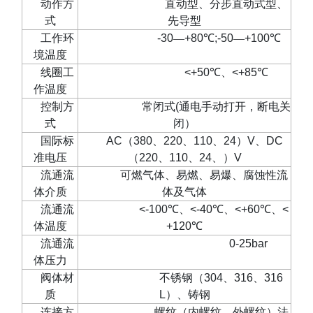
动作方
直动型、分步直动式型、
式
先导型
工作环
-30
—
+80
℃
;-50
—
+100
℃
境温度
线圈工
<+50
℃、
<+85
℃
作温度
控制方
常闭式
(
通电手动打开，断电关
式
闭）
国际标
AC
（
380
、
220
、
110
、
24
）
V
、
DC
准电压
（
220
、
110
、
24
、）
V
流通流
可燃气体、易燃、易爆、腐蚀性流
体介质
体及气体
流通流
<-100
℃、
<-40
℃、
<+60
℃、
<
体温度
+120
℃
流通流
0-25bar
体压力
阀体材
不锈钢（
304
、
316
、
316
质
L
）、铸钢
连接方
螺纹（内螺纹，外螺纹）法