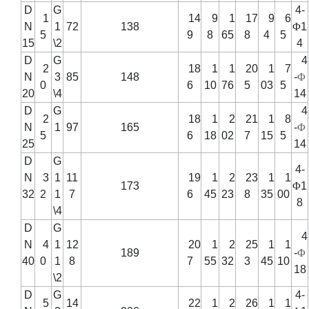
D
G
4-
1
14
9
1
17
9
6
N
1
72
138
Φ
1
5
9
8
65
8
4
5
15
\2
4
D
G
4
2
18
1
1
20
1
7
N
3
85
148
-
Φ
0
6
10
76
5
03
5
20
\4
14
D
G
4
2
18
1
2
21
1
8
N
1
97
165
-
Φ
5
6
18
02
7
15
5
25
14
D
G
4-
N
3
1
11
19
1
2
23
1
1
173
Φ
1
32
2
1
7
6
45
23
8
35
00
8
\4
D
G
4
N
4
1
12
20
1
2
25
1
1
189
-
Φ
40
0
1
8
7
55
32
3
45
10
18
\2
D
G
4-
5
14
22
1
2
26
1
1