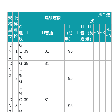
法兰连
规
公
螺纹连接
接
格
称
G
H
H
H
型
通
N-
螺
L
H
普通
（防
L
普
（防
φD
φK
号
径
φD
纹
爆）
通
爆）
D
G
N
1
1
39
81
95
1
\8
D
G
39
81
N
1
2
\8
2
95
G
1
\4
D
G
39
81
N
3
1
95
3
\4