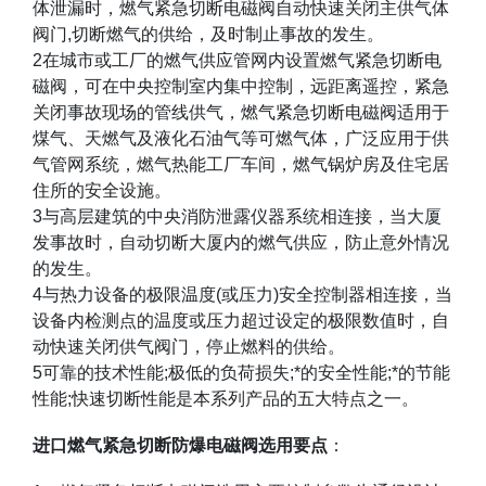
体泄漏时，燃气紧急切断电磁阀自动快速关闭主供气体
阀门
,
切断燃气的供给，及时制止事故的发生。
2
在城市或工厂的燃气供应管网内设置燃气紧急切断电
磁阀，可在中央控制室内集中控制，远距离遥控，紧急
关闭事故现场的管线供气，燃气紧急切断电磁阀适用于
煤气、天燃气及液化石油气等可燃气体，广泛应用于供
气管网系统，燃气热能工厂车间，燃气锅炉房及住宅居
住所的安全设施。
3
与高层建筑的中央消防泄露仪器系统相连接，当大厦
发事故时，自动切断大厦内的燃气供应，防止意外情况
的发生。
4
与热力设备的极限温度
(
或压力
)
安全控制器相连接，当
设备内检测点的温度或压力超过设定的极限数值时，自
动快速关闭供气阀门，停止燃料的供给。
5
可靠的技术性能
;
极低的负荷损失
;*
的安全性能
;*
的节能
性能
;
快速切断性能是本系列产品的五大特点之一。
进口燃气紧急切断防爆电磁阀选用要点
：