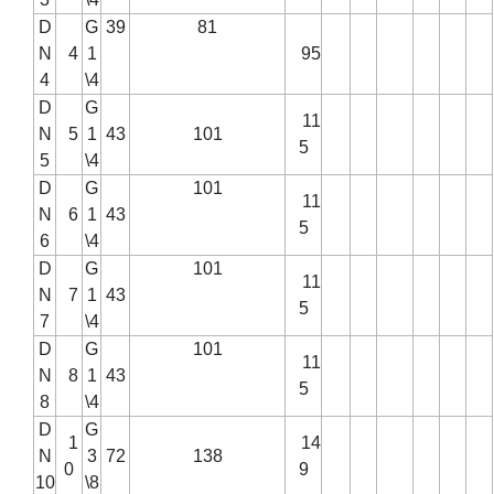
D
G
39
81
N
4
1
95
4
\4
D
G
11
N
5
1
43
101
5
5
\4
D
G
101
11
N
6
1
43
5
6
\4
D
G
101
11
N
7
1
43
5
7
\4
D
G
101
11
N
8
1
43
5
8
\4
D
G
1
14
N
3
72
138
0
9
10
\8