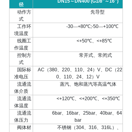
DN15
～
DN400 (G1/8"
～
16")
径
动作方
先导型
式
工作环
-30
—
+80
℃
;-50
—
+100
℃
境温度
线圈工
<+50
℃、
<+85
℃
作温度
控制方
常开式、常闭式
式
国际标
AC
（
380
、
220
、
110
、
24
）
V
、
DC
（
22
准电压
0
、
110
、
24
、
12
）
V
流通流
蒸汽、饱和蒸汽等高温气体
体介质
流通流
<+120
℃、
<+200
℃、
<+350
℃
体温度
流通流
6bar
、
16bar
、
25bar
、
40bar
、
64
体压力
bar
阀体材
不锈钢（
304
、
316
、
316L
）、