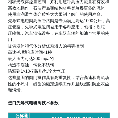
相容光液体流量控制，并利用这种高压力流量在有效和
高效地操作，石油产品和结构材料是兼容更多的流体，
使用非润滑气体介质将大大限制了阀门的使用寿命。
先导式电磁阀高压管路阀是专为满足高达
1000
公斤，高
压管路，先导式电磁阀被用于各种应用，包括：吹瓶，
压缩机，汽车清洗设备，在车队车辆的加油也常用的使
用。
提供液体和气体分析优秀潜力的精确控制
高速
-
典型响应时间
<1
秒
最大压力可达
300 mpa
的
构造不腐蚀，钝化不锈钢
防漏到
1×10-7
毫升
/
秒
/
个大气压
这些坚固的阀门操作具有高重复性，结合高速和高流动
性的小尺寸，线圈的额定连续工作并且线圈以防止灰尘
和污垢。
进口先导式电磁阀
技术参数
公称通