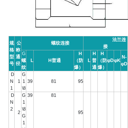
法兰连
规
公
螺纹连接
接
格
称
G
H
H
H
型
通
N-
螺
L
H
普通
（防
L
普
（防
φD
φK
号
径
φD
纹
爆）
通
爆）
D
G
N
1
1
39
81
95
1
\8
D
G
39
81
N
1
2
\8
2
95
G
1