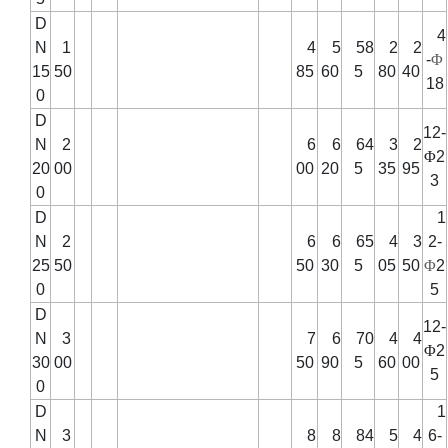
D
4
N
1
4
5
58
2
2
-
Φ
15
50
85
60
5
80
40
18
0
D
12-
N
2
6
6
64
3
2
Φ
2
20
00
00
20
5
35
95
3
0
D
1
N
2
6
6
65
4
3
2-
25
50
50
30
5
05
50
Φ
2
0
5
D
12-
N
3
7
6
70
4
4
Φ
2
30
00
50
90
5
60
00
5
0
D
1
N
3
8
8
84
5
4
6-