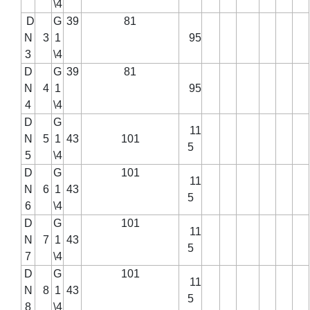
\4
D
G
39
81
N
3
1
95
3
\4
D
G
39
81
N
4
1
95
4
\4
D
G
11
N
5
1
43
101
5
5
\4
D
G
101
11
N
6
1
43
5
6
\4
D
G
101
11
N
7
1
43
5
7
\4
D
G
101
11
N
8
1
43
5
8
\4