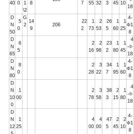
40
0
1
8
7
55
32
3
45
10
18
\2
D
G
4-
5
14
22
1
2
26
1
1
N
2
206
Φ
1
0
9
2
73
53
5
60
25
50
8
D
4
6
2
2
23
1
1
N
-
Φ
5
16
98
2
80
45
65
18
D
4-
8
2
3
34
1
1
N
Φ
1
0
28
22
7
95
60
80
8
D
4
N
1
2
3
38
2
1
-
Φ
10
00
78
58
3
15
80
18
0
D
4-
N
1
4
4
47
2
2
Φ
1
12
25
00
00
5
45
10
8
5