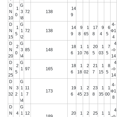
D
G
1
14
N
3
72
138
0
9
10
\8
D
G
4-
1
14
9
1
17
9
6
N
1
72
138
Φ
1
5
9
8
65
8
4
5
15
\2
4
D
G
4
2
18
1
1
20
1
7
N
3
85
148
-
Φ
0
6
10
76
5
03
5
20
\4
14
D
G
4
2
18
1
2
21
1
8
N
1
97
165
-
Φ
5
6
18
02
7
15
5
25
14
D
G
4-
N
3
1
11
19
1
2
23
1
1
173
Φ
1
32
2
1
7
6
45
23
8
35
00
8
\4
D
G
4
N
4
1
12
20
1
2
25
1
1
189
-
Φ