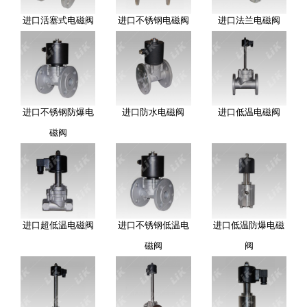
进口活塞式电磁阀
进口不锈钢电磁阀
进口法兰电磁阀
进口不锈钢防爆电
进口防水电磁阀
进口低温电磁阀
磁阀
进口超低温电磁阀
进口不锈钢低温电
进口低温防爆电磁
磁阀
阀