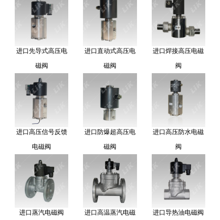
进口先导式高压电
进口直动式高压电
进口焊接高压电磁
磁阀
磁阀
阀
进口高压信号反馈
进口防爆超高压电
进口高压防水电磁
电磁阀
磁阀
阀
进口蒸汽电磁阀
进口高温蒸汽电磁
进口导热油电磁阀