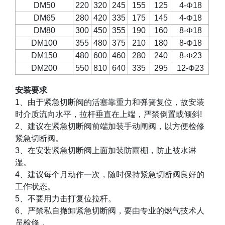
DM50
220
320
245
155
125
4-
Ф
18
DM65
280
420
335
175
145
4-
Ф
18
DM80
300
450
355
190
160
8-
Ф
18
DM100
355
480
375
210
180
8-
Ф
18
DM150
480
600
460
280
240
8-
Ф
23
DM200
550
810
640
335
295
12-
Ф
23
安装要求
1、由于紧急切断阀的活塞靠重力和弹簧复位，故安装
时介质流向水平，拉杆垂直在上端，严禁倒置或倾斜!
2、建议在紧急切断阀前端加装手动闸阀，以方便检修
紧急切断阀。
3、在安装紧急切断阀上面加装防雨棚，防止被水淋
湿。
4、建议每个月动作一次，随时保持紧急切断阀良好的
工作状态。
5、不要用力击打复位拉杆。
6、严禁私自撤卸紧急切断阀，要由专业的燃气技术人
员检修，