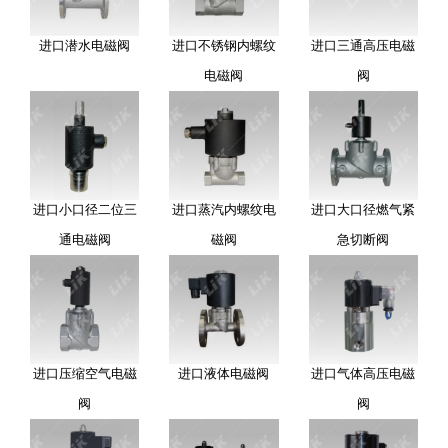
进口潜水电磁阀
进口不锈钢内螺纹
进口三通高压电磁
电磁阀
阀
进口小口径二位三
进口蒸汽内螺纹电
进口大口径燃气紧
通电磁阀
磁阀
急切断阀
进口压缩空气电磁
进口液体电磁阀
进口气体高压电磁
阀
阀