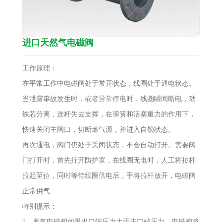
进口天然气电磁阀
工作原理：
在平常工作中电磁阀处于常开状态，线圈处于通电状态。
当泄露事故发生时，或者异常停电时，线圈瞬间断电，动
铁芯分离，连杆失去支撑，在弹簧和活塞重力的作用下，
快速关闭主阀口，切断燃气源，并进入自锁状态。
再次通电，阀门仍处于关闭状态，不会自动打开。需要阀
门打开时，首先拧开防护罩，在线圈无电时，人工将拉杆
拉起至位，同时等待线圈供电后，手将拉杆放开，电磁阀
正常供气
特别提示：
1、所有电磁阀如果出口端压力大于进口端压力，电磁阀将