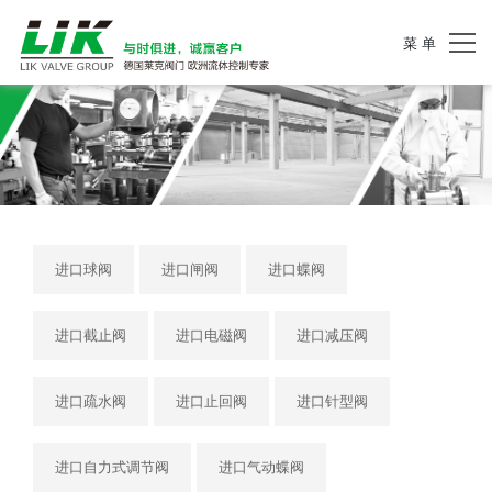
菜 单
进口球阀
进口闸阀
进口蝶阀
进口截止阀
进口电磁阀
进口减压阀
进口疏水阀
进口止回阀
进口针型阀
进口自力式调节阀
进口气动蝶阀