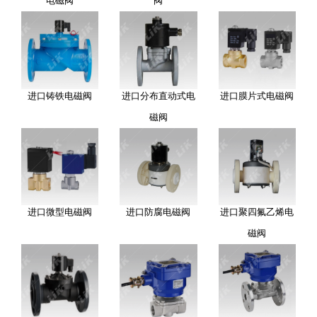
电磁阀
阀
进口铸铁电磁阀
进口分布直动式电
进口膜片式电磁阀
磁阀
进口微型电磁阀
进口防腐电磁阀
进口聚四氟乙烯电
磁阀