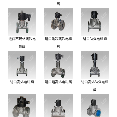
阀
进口不锈钢蒸汽电
进口饱和蒸汽电磁
进口防爆电磁阀
磁阀
阀
进口高温电磁阀
进口超高温电磁阀
进口高温防爆电磁
阀