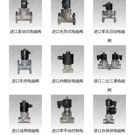
进口直动式电磁阀
进口先导式电磁阀
进口零压启动电磁
阀
进口常闭电磁阀
进口内螺纹电磁阀
进口二位三通电磁
阀
进口油用电磁阀
进口带手动控制电
进口自保持电磁阀