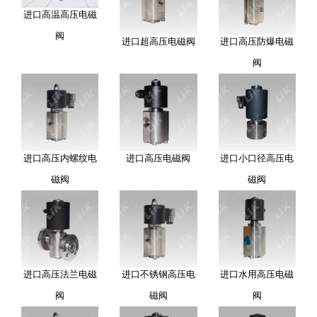
进口高温高压电磁
阀
进口超高压电磁阀
进口高压防爆电磁
阀
进口高压内螺纹电
进口高压电磁阀
进口小口径高压电
磁阀
磁阀
进口高压法兰电磁
进口不锈钢高压电
进口水用高压电磁
阀
磁阀
阀