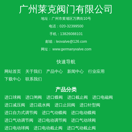
广州莱克阀门有限公司
地址：广州市黄埔区万腾街10号
电话：
020-32399500
手机：
13826088101
邮箱：
leovalve@126.com
网址：
www.germanyvalve.com
快速导航
网站首页
关于我们
产品中心
新闻中心
行业应用
下载中心
联系我们
产品分类
进口球阀
进口闸阀
进口蝶阀
进口截止阀
进口电磁阀
进口减压阀
进口疏水阀
进口止回阀
进口针型阀
进口自力式调节阀
进口气动蝶阀
进口电动蝶阀
进口气动调节阀
进口电动调节阀
进口气动球阀
进口电动球阀
进口电动截止阀
进口气动截止阀