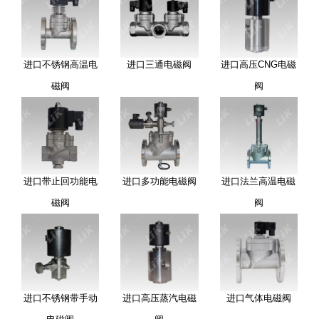
进口不锈钢高温电
进口三通电磁阀
进口高压CNG电磁
磁阀
阀
进口带止回功能电
进口多功能电磁阀
进口法兰高温电磁
磁阀
阀
进口不锈钢带手动
进口高压蒸汽电磁
进口气体电磁阀