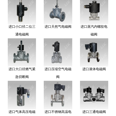
进口小口径二位三
进口天然气电磁阀
进口蒸汽内螺纹电
通电磁阀
磁阀
进口大口径燃气紧
进口压缩空气电磁
进口液体电磁阀
急切断阀
阀
进口气体高压电磁
进口不锈钢高温电
进口三通电磁阀