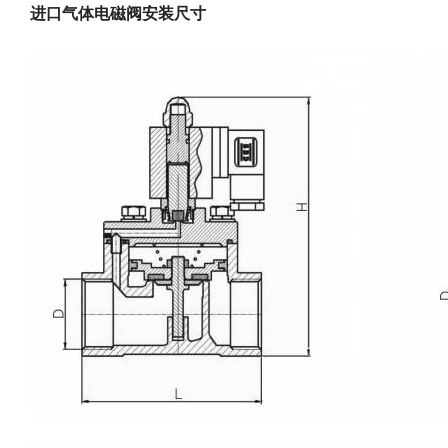
进口气体电磁阀
安装尺寸