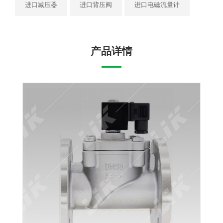
进口减压器
进口背压阀
进口电磁流量计
产品详情