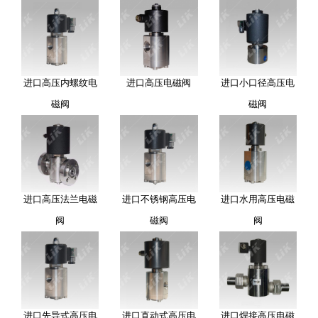
进口高压内螺纹电
进口高压电磁阀
进口小口径高压电
磁阀
磁阀
进口高压法兰电磁
进口不锈钢高压电
进口水用高压电磁
阀
磁阀
阀
进口先导式高压电
进口直动式高压电
进口焊接高压电磁