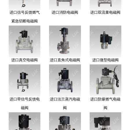
进口信号反馈燃气
进口消防电磁阀
进口双流量电磁阀
紧急切断电磁阀
进口真空电磁阀
进口直角式电磁阀
进口微型电磁阀
进口带信号反馈电
进口法兰蒸汽电磁
进口防爆燃气电磁
磁阀
阀
阀