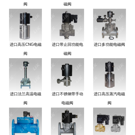
阀
磁阀
进口高压CNG电磁
进口带止回功能电
进口多功能电磁阀
阀
磁阀
进口法兰高温电磁
进口不锈钢带手动
进口高压蒸汽电磁
阀
电磁阀
阀