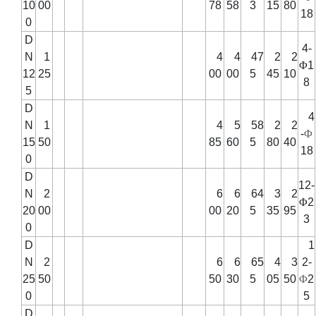
10
00
78
58
3
15
80
18
0
D
4-
N
1
4
4
47
2
2
Φ
1
12
25
00
00
5
45
10
8
5
D
4
N
1
4
5
58
2
2
-
Φ
15
50
85
60
5
80
40
18
0
D
12-
N
2
6
6
64
3
2
Φ
2
20
00
00
20
5
35
95
3
0
D
1
N
2
6
6
65
4
3
2-
25
50
50
30
5
05
50
Φ
2
0
5
D