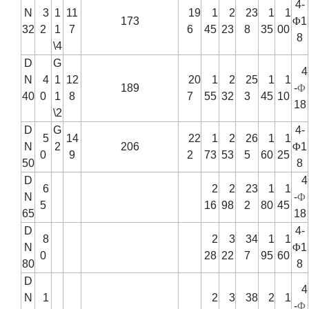
4-
N
3
1
11
19
1
2
23
1
1
173
Φ
1
32
2
1
7
6
45
23
8
35
00
8
\4
D
G
4
N
4
1
12
20
1
2
25
1
1
189
-
Φ
40
0
1
8
7
55
32
3
45
10
18
\2
D
G
4-
5
14
22
1
2
26
1
1
N
2
206
Φ
1
0
9
2
73
53
5
60
25
50
8
D
4
6
2
2
23
1
1
N
-
Φ
5
16
98
2
80
45
65
18
D
4-
8
2
3
34
1
1
N
Φ
1
0
28
22
7
95
60
80
8
D
4
N
1
2
3
38
2
1
-
Φ