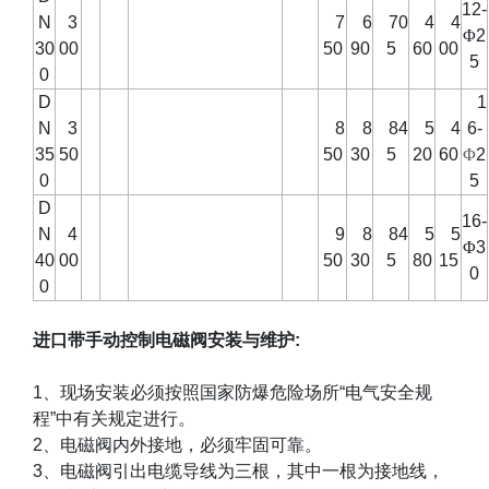
12-
N
3
7
6
70
4
4
Φ
2
30
00
50
90
5
60
00
5
0
D
1
N
3
8
8
84
5
4
6-
35
50
50
30
5
20
60
Φ
2
0
5
D
16-
N
4
9
8
84
5
5
Φ
3
40
00
50
30
5
80
15
0
0
进口带手动控制电磁阀安装与维护
:
1
、现场安装必须按照国家防爆危险场所“电气安全规
程”中有关规定进行。
2
、电磁阀内外接地，必须牢固可靠。
3
、电磁阀引出电缆导线为三根，其中一根为接地线，