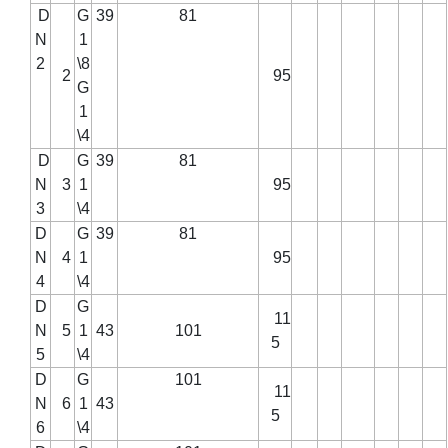
D
G
39
81
N
1
2
\8
2
95
G
1
\4
D
G
39
81
N
3
1
95
3
\4
D
G
39
81
N
4
1
95
4
\4
D
G
11
N
5
1
43
101
5
5
\4
D
G
101
11
N
6
1
43
5
6
\4