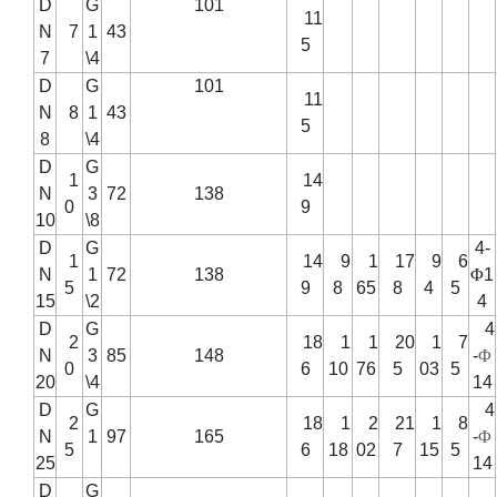
D
G
101
11
N
7
1
43
5
7
\4
D
G
101
11
N
8
1
43
5
8
\4
D
G
1
14
N
3
72
138
0
9
10
\8
D
G
4-
1
14
9
1
17
9
6
N
1
72
138
Φ
1
5
9
8
65
8
4
5
15
\2
4
D
G
4
2
18
1
1
20
1
7
N
3
85
148
-
Φ
0
6
10
76
5
03
5
20
\4
14
D
G
4
2
18
1
2
21
1
8
N
1
97
165
-
Φ
5
6
18
02
7
15
5
25
14
D
G