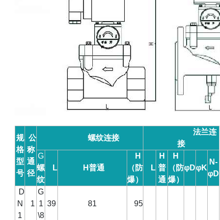
法兰连
规
公
螺纹连接
接
格
称
G
H
H
H
型
通
N-
螺
L
H
普通
（防
L
普
（防
φD
φK
号
径
φD
纹
爆）
通
爆）
D
G
N
1
1
39
81
95
1
\8