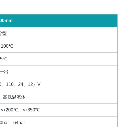
00mm
导型
+100
℃
5
℃
一出
0
、
110
、
24
、
12
）
V
、高低温流体
、
<+200
℃、
<+350
℃
0bar
、
64bar