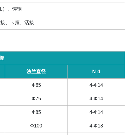
L
）、铸钢
焊接、卡箍、活接
接
法兰直径
N-d
Φ65
4-Φ14
Φ75
4-Φ14
Φ85
4-Φ14
Φ100
4-Φ18